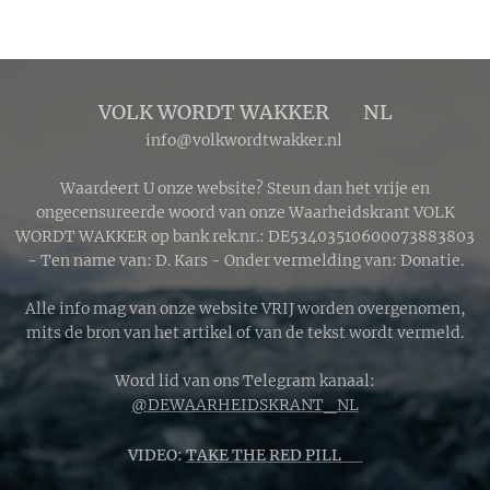
VOLK WORDT WAKKER 🔴 NL
info@volkwordtwakker.nl
Waardeert U onze website? Steun dan het vrije en
ongecensureerde woord van onze Waarheidskrant VOLK
WORDT WAKKER op bank rek.nr.: DE53403510600073883803
- Ten name van: D. Kars - Onder vermelding van: Donatie.
Alle info mag van onze website VRIJ worden overgenomen,
mits de bron van het artikel of van de tekst wordt vermeld.
Word lid van ons Telegram kanaal:
@DEWAARHEIDSKRANT_NL
VIDEO:
TAKE THE RED PILL 🔴