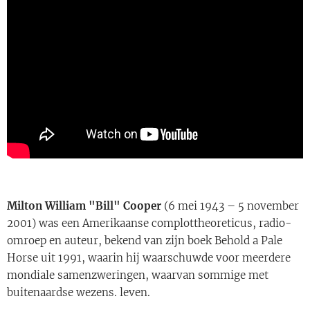
Milton William "Bill" Cooper
(6 mei 1943 – 5 november
2001) was een Amerikaanse complottheoreticus, radio-
omroep en auteur, bekend van zijn boek Behold a Pale
Horse uit 1991, waarin hij waarschuwde voor meerdere
mondiale samenzweringen, waarvan sommige met
buitenaardse wezens. leven.