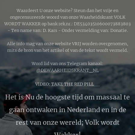
golflengten
worden gefilterd
Waardeert U onze website? Steun dan het vrije en
en dieprood en
ongecensureerde woord van onze Waarheidskrant VOLK
WORDT WAKKER op bank rek.nr.: DE53403510600073883803
koperkleurig
- Ten name van: D. Kars - Onder vermelding van: Donatie.
licht de maan
bereikt.
Alle info mag van onze website VRIJ worden overgenomen,
mits de bron van het artikel of van de tekst wordt vermeld.
Word lid van ons Telegram kanaal:
@DEWAARHEIDSKRANT_NL
VIDEO:
TAKE THE RED PILL 🔴
Het is Nu de hoogste tijd om massaal te
gaan ontwaken in Nederland en in de
rest van onze wereld; Volk wordt