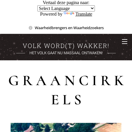
Vertaal deze pagina naar:
Powered by
Translate
Waarheidbrengers en Waarheidzoekers
VOLK WORD(T) WAKKER!
HET VOLK GAAT NU MASSAAL ONTWAKEN!
G R A A N C I R K
E L S