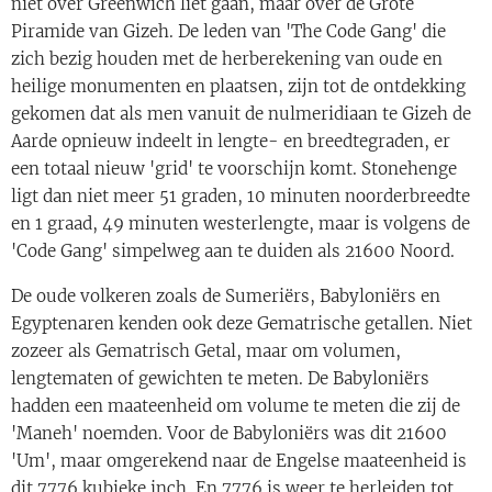
niet over Greenwich liet gaan, maar over de Grote
Piramide van Gizeh. De leden van 'The Code Gang' die
zich bezig houden met de herberekening van oude en
heilige monumenten en plaatsen, zijn tot de ontdekking
gekomen dat als men vanuit de nulmeridiaan te Gizeh de
Aarde opnieuw indeelt in lengte- en breedtegraden, er
een totaal nieuw 'grid' te voorschijn komt. Stonehenge
ligt dan niet meer 51 graden, 10 minuten noorderbreedte
en 1 graad, 49 minuten westerlengte, maar is volgens de
'Code Gang' simpelweg aan te duiden als 21600 Noord.
De oude volkeren zoals de Sumeriërs, Babyloniërs en
Egyptenaren kenden ook deze Gematrische getallen. Niet
zozeer als Gematrisch Getal, maar om volumen,
lengtematen of gewichten te meten. De Babyloniërs
hadden een maateenheid om volume te meten die zij de
'Maneh' noemden. Voor de Babyloniërs was dit 21600
'Um', maar omgerekend naar de Engelse maateenheid is
dit 7776 kubieke inch. En 7776 is weer te herleiden tot ...