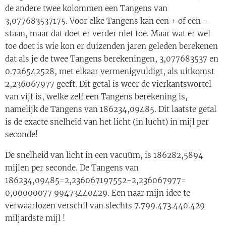
de andere twee kolommen een Tangens van
3,077683537175. Voor elke Tangens kan een + of een -
staan, maar dat doet er verder niet toe. Maar wat er wel
toe doet is wie kon er duizenden jaren geleden berekenen
dat als je de twee Tangens berekeningen, 3,077683537 en
0.726542528, met elkaar vermenigvuldigt, als uitkomst
2,236067977 geeft. Dit getal is weer de vierkantswortel
van vijf is, welke zelf een Tangens berekening is,
namelijk de Tangens van 186234,09485. Dit laatste getal
is de exacte snelheid van het licht (in lucht) in mijl per
seconde!
De snelheid van licht in een vacuüm, is 186282,5894
mijlen per seconde. De Tangens van
186234,09485=2,236067197552-2,236067977=
0,00000077 99473440429. Een naar mijn idee te
verwaarlozen verschil van slechts 7.799.473.440.429
miljardste mijl !