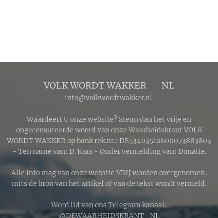
VOLK WORDT WAKKER 🔴 NL
info@volkwordtwakker.nl
Waardeert U onze website? Steun dan het vrije en
ongecensureerde woord van onze Waarheidskrant VOLK
WORDT WAKKER op bank rek.nr.: DE53403510600073883803
- Ten name van: D. Kars - Onder vermelding van: Donatie.
Alle info mag van onze website VRIJ worden overgenomen,
mits de bron van het artikel of van de tekst wordt vermeld.
Word lid van ons Telegram kanaal:
@DEWAARHEIDSKRANT_NL