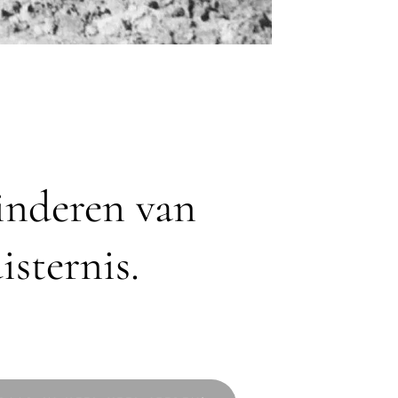
inderen van
isternis.