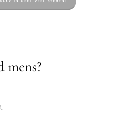
TBAAR IN HEEL VEEL STEDEN!
ld mens?
R