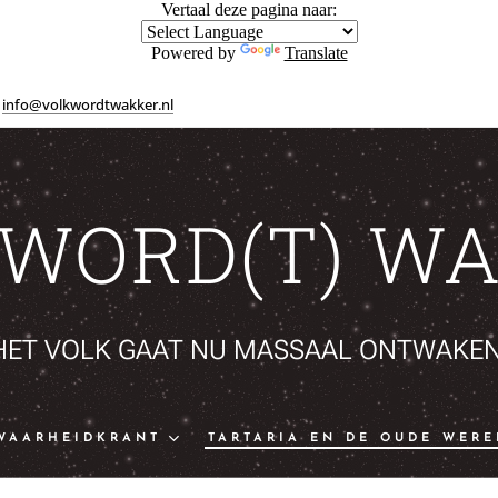
Vertaal deze pagina naar:
Powered by
Translate
info@volkwordtwakker.nl
 WORD(T) WA
HET VOLK GAAT NU MASSAAL ONTWAKEN
WAARHEIDKRANT
TARTARIA EN DE OUDE WERE