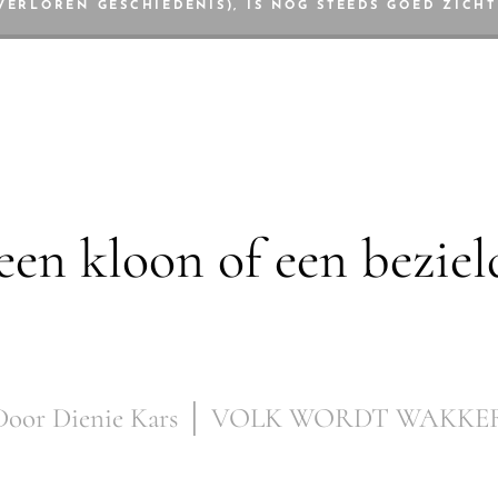
 VERLOREN GESCHIEDENIS), IS NOG STEEDS GOED ZICH
 een kloon of een bezie
Door Dienie Kars │ VOLK WORDT WAKKE