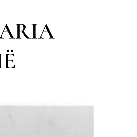
TARIA
IË