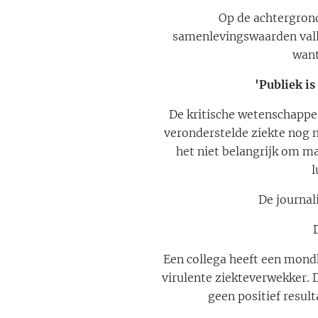
Op de achtergron
samenlevingswaarden vallen
want
'Publiek is
De kritische wetenschapper
veronderstelde ziekte nog m
het niet belangrijk om m
l
De journa
Een collega heeft een mondk
virulente ziekteverwekker. 
geen positief result