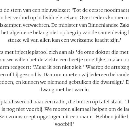
inkt de stem van een nieuwslezer: 'Tot de eerste noodmaat
en het verbod op individuele reizen. Overtreders kunnen 
dskampen verwachten. De minister van Binnenlandse Zak
 het algemene belang niet op begrip van de samenleving h
sterke wil van allen kan een werkzame kracht zijn.'
s met injectiepistool zich aan als 'de ome dokter die met 
aar we willen het de ziekte een beetje moeilijker maken o
m reageert: 'Maar ik ben niet ziek!' Waarop de arts zegt
en of hij gezond is. Daarom moeten wij iedereen behandele
oen, en kunnen we niemand gebruiken die dwarsligt.' Da
dwang met het vaccin.
laudisserend naar een radio, die buiten op tafel staat. 'Ik
 is nog niet voorbij. We moeten allemaal helpen om de l
en vrouw roept opgetogen uit een raam: 'Hebben jullie he
voorbij!'