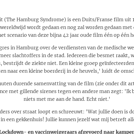
 (The Hamburg Syndrome) is een Duits/Franse film uit 
wereldwijd wordt gedaan en nog zal worden gedaan met de 
i het scenario van deze bijna 42 jaar oude film één op éé
gres in Hamburg over de verdiensten van de medische w
meer slachtoffers in de stad. Iedereen die besmet raakt, 
s, bestrijdt de ziekte niet. Een kleine groep geïnfecteerde
en naar een kleine boerderij in de heuvels,' luidt de oms
uten durende samenvatting van de film (zie onder dit art
ce met gillende sirenes tegen een andere man zegt: 'Ik be
niets met me aan de hand. Echt niet.'
ers over straat loopt en schreeuwt: 'Wat jullie doen is 
 in een gekkenhuis! Jullie kunnen jezelf wat mij betreft 
Lockdown- en vaccinweigeraars afgevoerd naar kampe