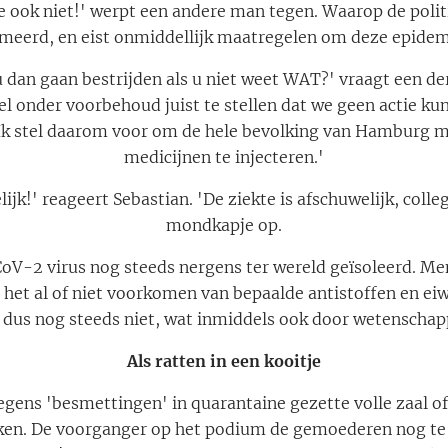
e ook niet!' werpt een andere man tegen. Waarop de politi
rmeerd, en eist onmiddellijk maatregelen om deze epidemi
u dan gaan bestrijden als u niet weet WAT?' vraagt een d
el onder voorbehoud juist te stellen dat we geen actie 
 Ik stel daarom voor om de hele bevolking van Hamburg me
medicijnen te injecteren.'
lijk!' reageert Sebastian. 'De ziekte is afschuwelijk, coll
mondkapje op.
CoV-2 virus nog steeds nergens ter wereld geïsoleerd. Me
t het al of niet voorkomen van bepaalde antistoffen en ei
er dus nog steeds niet, wat inmiddels ook door wetenschap
Als ratten in een kooitje
gens 'besmettingen' in quarantaine gezette volle zaal of
ken. De voorganger op het podium de gemoederen nog te