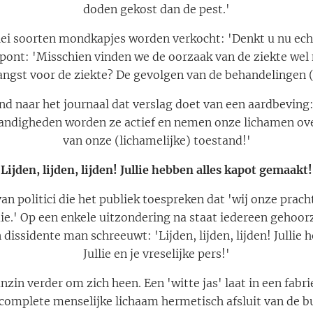
doden gekost dan de pest.'
erlei soorten mondkapjes worden verkocht: 'Denkt u nu echt
rpont: 'Misschien vinden we de oorzaak van de ziekte wel n
 angst voor de ziekte? De gevolgen van de behandelingen (
end naar het journaal dat verslag doet van een aardbeving: '
andigheden worden ze actief en nemen onze lichamen over
van onze (lichamelijke) toestand!'
'Lijden, lijden, lijden! Jullie hebben alles kapot gemaakt!
n politici die het publiek toespreken dat 'wij onze prach
ie.' Op een enkele uitzondering na staat iedereen geho
n dissidente man schreeuwt: 'Lijden, lijden, lijden! Jullie
Jullie en je vreselijke pers!'
zin verder om zich heen. Een 'witte jas' laat in een fabr
complete menselijke lichaam hermetisch afsluit van de bu