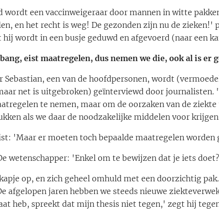
d wordt een vaccinweigeraar door mannen in witte pakke
, en het recht is weg! De gezonden zijn nu de zieken!' p
 hij wordt in een busje geduwd en afgevoerd (naar een k
 bang, eist maatregelen, dus nemen we die, ook al is er 
 Sebastian, een van de hoofdpersonen, wordt (vermoedelij
aar net is uitgebroken) geïnterviewd door journalisten.
aatregelen te nemen, maar om de oorzaken van de ziekte t
ukken als we daar de noodzakelijke middelen voor krijgen
list: 'Maar er moeten toch bepaalde maatregelen worden
De wetenschapper: 'Enkel om te bewijzen dat je iets doet?
apje op, en zich geheel omhuld met een doorzichtig pak.
De afgelopen jaren hebben we steeds nieuwe ziekteverwe
aat heb, spreekt dat mijn thesis niet tegen,' zegt hij tegen