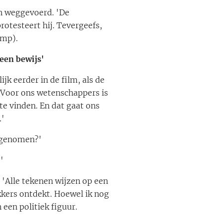
n weggevoerd. 'De
rotesteert hij. Tevergeefs,
amp).
geen bewijs'
k eerder in de film, als de
 'Voor ons wetenschappers is
e vinden. En dat gaat ons
.'
 genomen?'
'
 'Alle tekenen wijzen op een
kkers ontdekt. Hoewel ik nog
 een politiek figuur.