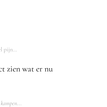
 pijn...
t zien wat er nu
 kampen...