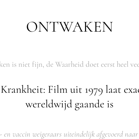
ONTWAKEN
n is niet fijn, de Waarheid doet eerst heel veel
rankheit: Film uit 1979 laat exac
wereldwijd gaande is
 en vaccin weigeraars uiteindelijk afgevoerd naar