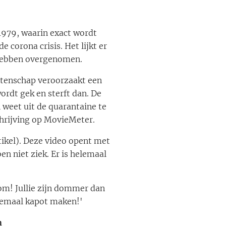
1979, waarin exact wordt
corona crisis. Het lijkt er
n hebben overgenomen.
etenschap veroorzaakt een
wordt gek en sterft dan. De
n weet uit de quarantaine te
chrijving op MovieMeter.
ikel). Deze video opent met
n niet ziek. Er is helemaal
dom! Jullie zijn dommer dan
allemaal kapot maken!'
n