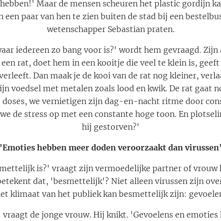
 hebben!' Maar de mensen scheuren het plastic gordijn ka
n een paar van hen te zien buiten de stad bij een bestelbu
wetenschapper Sebastian praten.
waar iedereen zo bang voor is?' wordt hem gevraagd. Zijn
 een rat, doet hem in een kooitje die veel te klein is, geef
erleeft. Dan maak je de kooi van de rat nog kleiner, ver
 zijn voedsel met metalen zoals lood en kwik. De rat gaat 
doses, we vernietigen zijn dag-en-nacht ritme door cons
we de stress op met een constante hoge toon. En plotseli
hij gestorven?'
'Emoties hebben meer doden veroorzaakt dan virussen
mettelijk is?' vraagt zijn vermoedelijke partner of vrouw
betekent dat, 'besmettelijk'? Niet alleen virussen zijn o
 het klimaat van het publiek kan besmettelijk zijn: gevoele
' vraagt de jonge vrouw. Hij knikt. 'Gevoelens en emoti