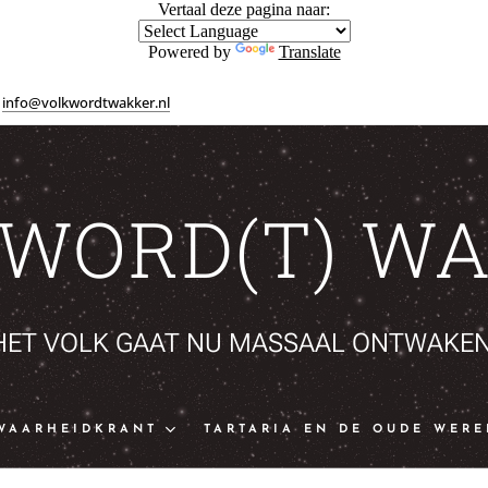
Vertaal deze pagina naar:
Powered by
Translate
info@volkwordtwakker.nl
 WORD(T) WA
HET VOLK GAAT NU MASSAAL ONTWAKEN
WAARHEIDKRANT
TARTARIA EN DE OUDE WERE