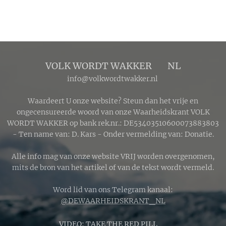
VOLK WORDT WAKKER 🔴 NL
info@volkwordtwakker.nl
Waardeert U onze website? Steun dan het vrije en
ongecensureerde woord van onze Waarheidskrant VOLK
WORDT WAKKER op bank rek.nr.: DE53403510600073883803
- Ten name van: D. Kars - Onder vermelding van: Donatie.
Alle info mag van onze website VRIJ worden overgenomen,
mits de bron van het artikel of van de tekst wordt vermeld.
Word lid van ons Telegram kanaal:
@DEWAARHEIDSKRANT_NL
VIDEO:
TAKE THE RED PILL 🔴