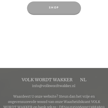
SHOP
VOLK WORDT WAKKER 🔴 NL
info@volkwordtwakker.nl
Waardeert U onze website? Steun dan het vrije en
ongecensureerde woord van onze Waarheidskrant VOLK
WORDT WAKKER op bank rek.nr.: DE53403510600073883803