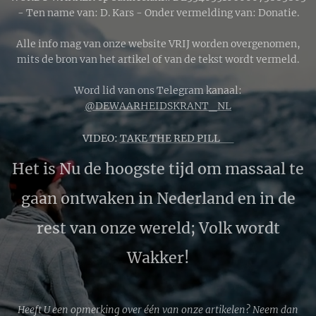
- Ten name van: D. Kars - Onder vermelding van: Donatie.
Alle info mag van onze website VRIJ worden overgenomen,
mits de bron van het artikel of van de tekst wordt vermeld.
Word lid van ons Telegram kanaal:
@DEWAARHEIDSKRANT_NL
VIDEO:
TAKE THE RED PILL 🔴
Het is Nu de hoogste tijd om massaal te
gaan ontwaken in Nederland en in de
rest van onze wereld; Volk wordt
Wakker!
Heeft U een opmerking over één van onze artikelen? Neem dan