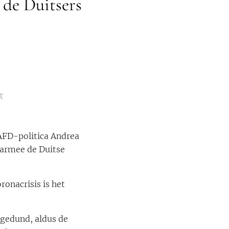
 de Duitsers
t
 AFD-politica Andrea
aarmee de Duitse
ronacrisis is het
tgedund, aldus de