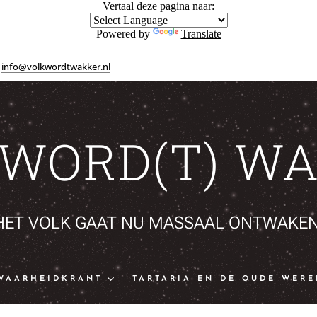
Vertaal deze pagina naar:
Powered by
Translate
info@volkwordtwakker.nl
 WORD(T) WA
HET VOLK GAAT NU MASSAAL ONTWAKEN
WAARHEIDKRANT
TARTARIA EN DE OUDE WERE