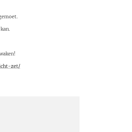
egemoet.
 kan.
twaken!
icht-zet/