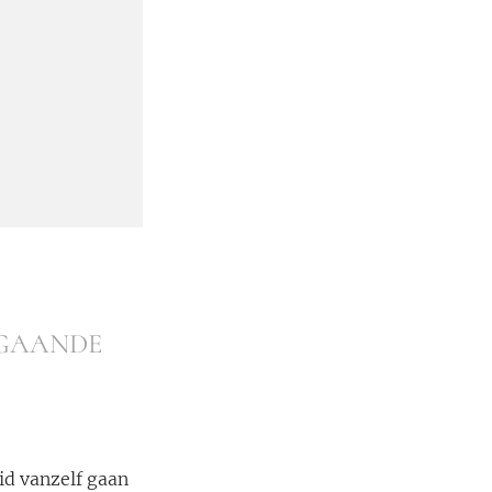
 GAANDE
?
eid vanzelf gaan