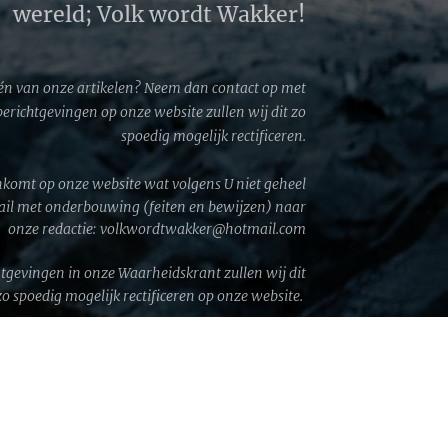
wereld; Volk wordt Wakker!
én van onze artikelen? Neem dan contact op met
 berichtgevingen op onze website zullen wij dit zo
spoedig mogelijk rectificeren.
komt op onze website wat volgens U niet geheel
mail met onderbouwing (feiten en bewijzen) naar
onze redactie: volkwordtwakker@hotmail.com
htgevingen in onze Waarheidskrant zullen wij dit
zo spoedig mogelijk rectificeren op onze website.
GA © 2026 │ Volk wordt Wakker!