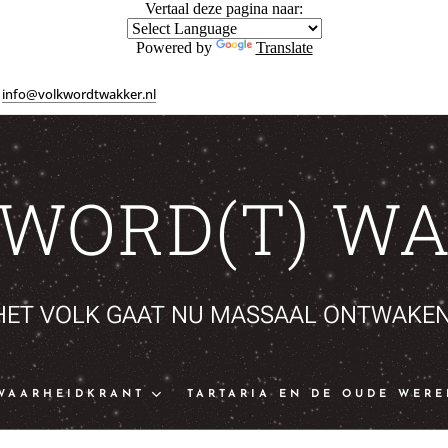
Vertaal deze pagina naar:
Powered by
Translate
info@volkwordtwakker.nl
 WORD(T) WA
HET VOLK GAAT NU MASSAAL ONTWAKEN
WAARHEIDKRANT
TARTARIA EN DE OUDE WERE