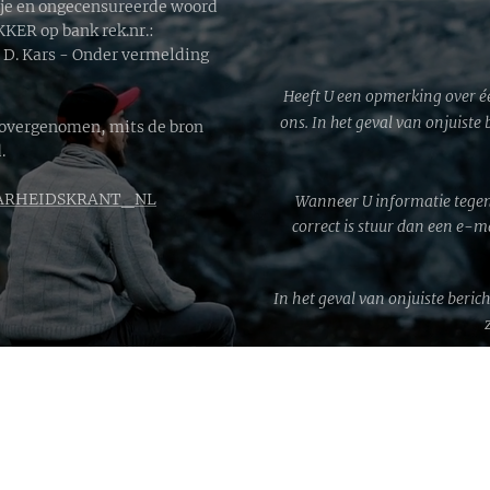
ije en ongecensureerde woord
ER op bank rek.nr.:
. Kars - Onder vermelding
Heeft U een opmerking over é
ons. In het geval van onjuiste
 overgenomen, mits de bron
.
RHEIDSKRANT_NL
Wanneer U informatie tegen
correct is stuur dan een e-
In het geval van onjuiste beric
WWG1W