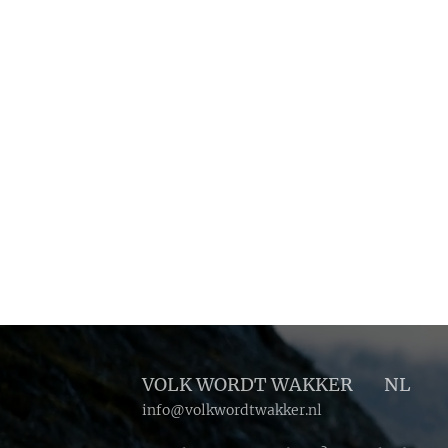
VOLK WORDT WAKKER 🔴 NL
info@volkwordtwakker.nl