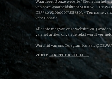
Waardeert U onze website? Steun dan het vr
van onze Waarheidskrant VOLK WORDT WAKK
DE53403510600073883803 - Ten name van: D
van: Donatie.
Alle info mag van onze website VRIJ worden
van het artikel of van de tekst wordt vermeld
Word lid van ons Telegram kanaal:
@DEWAA
VIDEO:
TAKE THE RED PILL 🔴