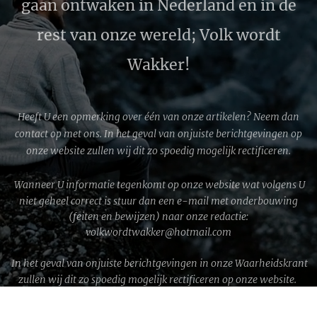
gaan ontwaken in Nederland en in de
rest van onze wereld; Volk wordt
Wakker!
Heeft U een opmerking over één van onze artikelen? Neem dan
contact op met ons. In het geval van onjuiste berichtgevingen op
onze website zullen wij dit zo spoedig mogelijk rectificeren.
Wanneer U informatie tegenkomt op onze website wat volgens U
niet geheel correct is stuur dan een e-mail met onderbouwing
(feiten en bewijzen) naar onze redactie:
volkwordtwakker@hotmail.com
In het geval van onjuiste berichtgevingen in onze Waarheidskrant
zullen wij dit zo spoedig mogelijk rectificeren op onze website.
WWG1WGA © 2026 │ Volk wordt Wakker!