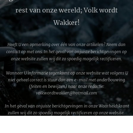
rest van onze wereld; Volk wordt
Wakker!
Heeft U een opmerking over één van onze artikelen? Neem dan
contact op met ons. In het geval van onjuiste berichtgevingen op
onze website zullen wij dit zo spoedig mogelijk rectificeren.
Wanneer U informatie tegenkomt op onze website wat volgens U
niet geheel correct is stuur dan een e-mail met onderbouwing
(feiten en bewijzen) naar onze redactie:
volkwordtwakker@hotmail.com
In het geval van onjuiste berichtgevingen in onze Waarheidskrant
zullen wij dit zo spoedig mogelijk rectificeren op onze website.
WWG1WGA © 2026 │ Volk wordt Wakker!