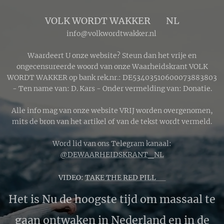
VOLK WORDT WAKKER 🔴 NL
info@volkwordtwakker.nl
Waardeert U onze website? Steun dan het vrije en
ongecensureerde woord van onze Waarheidskrant VOLK
WORDT WAKKER op bank rek.nr.: DE53403510600073883803
- Ten name van: D. Kars - Onder vermelding van: Donatie.
Alle info mag van onze website VRIJ worden overgenomen,
mits de bron van het artikel of van de tekst wordt vermeld.
Word lid van ons Telegram kanaal:
@DEWAARHEIDSKRANT_NL
VIDEO:
TAKE THE RED PILL 🔴
Het is Nu de hoogste tijd om massaal te
gaan ontwaken in Nederland en in de