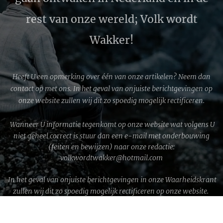
rest van onze wereld; Volk wordt
Wakker!
Heeft U een opmerking over één van onze artikelen? Neem dan
contact op met ons. In het geval van onjuiste berichtgevingen op
onze website zullen wij dit zo spoedig mogelijk rectificeren.
Wanneer U informatie tegenkomt op onze website wat volgens U
niet geheel correct is stuur dan een e-mail met onderbouwing
(feiten en bewijzen) naar onze redactie:
volkwordtwakker@hotmail.com
In het geval van onjuiste berichtgevingen in onze Waarheidskrant
zullen wij dit zo spoedig mogelijk rectificeren op onze website.
WWG1WGA © 2026 │ Volk wordt Wakker!