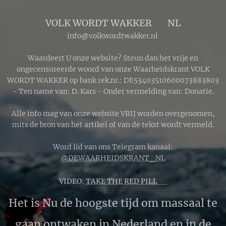
VOLK WORDT WAKKER 🔴 NL
info@volkwordtwakker.nl
Waardeert U onze website? Steun dan het vrije en
ongecensureerde woord van onze Waarheidskrant VOLK
WORDT WAKKER op bank rek.nr.: DE53403510600073883803
- Ten name van: D. Kars - Onder vermelding van: Donatie.
Alle info mag van onze website VRIJ worden overgenomen,
mits de bron van het artikel of van de tekst wordt vermeld.
Word lid van ons Telegram kanaal:
@DEWAARHEIDSKRANT_NL
VIDEO:
TAKE THE RED PILL 🔴
Het is Nu de hoogste tijd om massaal te
gaan ontwaken in Nederland en in de