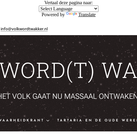
Vertaal deze pagina naar:
Powered by
Translate
info@volkwordtwakker.nl
 WORD(T) WA
HET VOLK GAAT NU MASSAAL ONTWAKEN
WAARHEIDKRANT
TARTARIA EN DE OUDE WERE