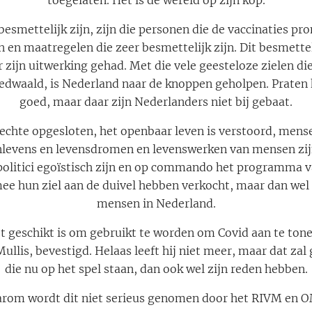
toegelaten. Het is de wereld op zijn kop.
esmettelijk zijn, zijn die personen die de vaccinaties pr
n en maatregelen die zeer besmettelijk zijn. Dit besmettel
r zijn uitwerking gehad. Met die vele geesteloze zielen di
edwaald, is Nederland naar de knoppen geholpen. Praten 
goed, maar daar zijn Nederlanders niet bij gebaat.
echte opgesloten, het openbaar leven is verstoord, mens
evens en levensdromen en levenswerken van mensen zijn
olitici egoïstisch zijn en op commando het programma 
ee hun ziel aan de duivel hebben verkocht, maar dan wel
mensen in Nederland.
t geschikt is om gebruikt te worden om Covid aan te tone
Mullis, bevestigd. Helaas leeft hij niet meer, maar dat za
die nu op het spel staan, dan ook wel zijn reden hebben.
rom wordt dit niet serieus genomen door het RIVM en 