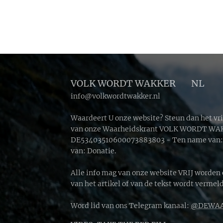
VOLK WORDT WAKKER 🔴 NL
info@volkwordtwakker.nl
Waardeert U onze website? Steun dan het vr
van onze Waarheidskrant VOLK WORDT WAKK
DE53403510600073883803 - Ten name van: D
van: Donatie.
Alle info mag van onze website VRIJ worden
van het artikel of van de tekst wordt vermeld
Word lid van ons Telegram kanaal:
@DEWAA