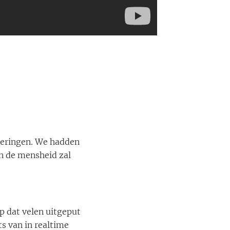
 leringen. We hadden
en de mensheid zal
p dat velen uitgeput
ts van in realtime