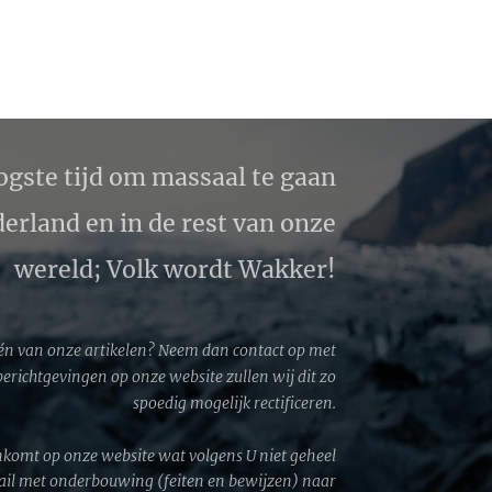
ogste tijd om massaal te gaan
erland en in de rest van onze
wereld; Volk wordt Wakker!
én van onze artikelen? Neem dan contact op met
 berichtgevingen op onze website zullen wij dit zo
spoedig mogelijk rectificeren.
komt op onze website wat volgens U niet geheel
mail met onderbouwing (feiten en bewijzen) naar