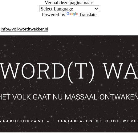
Vertaal deze pagina naar:
Powered by
Translate
info@volkwordtwakker.nl
 WORD(T) WA
HET VOLK GAAT NU MASSAAL ONTWAKEN
WAARHEIDKRANT
TARTARIA EN DE OUDE WERE