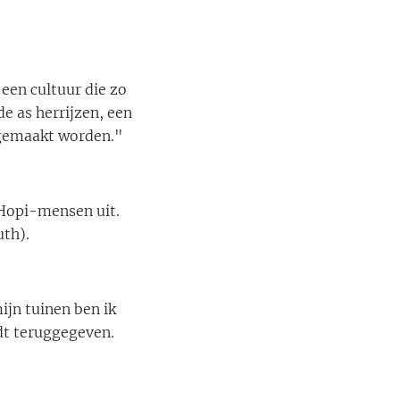
 een cultuur die zo
de as herrijzen, een
 gemaakt worden."
 Hopi-mensen uit.
uth).
ijn tuinen ben ik
rdt teruggegeven.