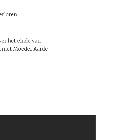
erloren.
er het einde van
en met Moeder Aarde