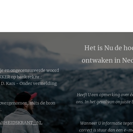
Het is Nu de ho
ontwaken in Ned
ije en ongecensureerde woord
ER op bank rek.nr.:
. Kars - Onder vermelding
Heeft U een opmerking over é
ons. In het geval van onjuiste
 overgenomen, mits de bron
.
RHEIDSKRANT_NL
Wanneer U informatie tegen
correct is stuur dan een e-