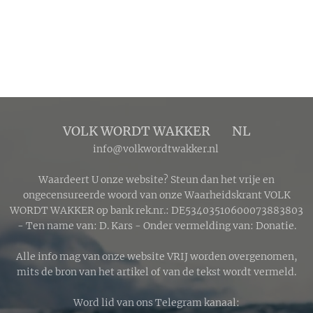
VOLK WORDT WAKKER 🔴 NL
info@volkwordtwakker.nl
Waardeert U onze website? Steun dan het vrije en
ongecensureerde woord van onze Waarheidskrant VOLK
WORDT WAKKER op bank rek.nr.: DE53403510600073883803
- Ten name van: D. Kars - Onder vermelding van: Donatie.
Alle info mag van onze website VRIJ worden overgenomen,
mits de bron van het artikel of van de tekst wordt vermeld.
Word lid van ons Telegram kanaal: