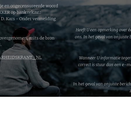
ije en ongecensureerde woord
ER op bank rek.nr.:
. Kars - Onder vermelding
Heeft U een opmerking over é
ons. In het geval van onjuiste
 overgenomen, mits de bron
.
RHEIDSKRANT_NL
Wanneer U informatie tegen
correct is stuur dan een e-
In het geval van onjuiste beric
WWG1W