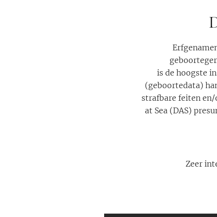
D
Erfgenamen 
geboorteger
is de hoogste i
(geboortedata) han
strafbare feiten en
at Sea (DAS) presu
Zeer int