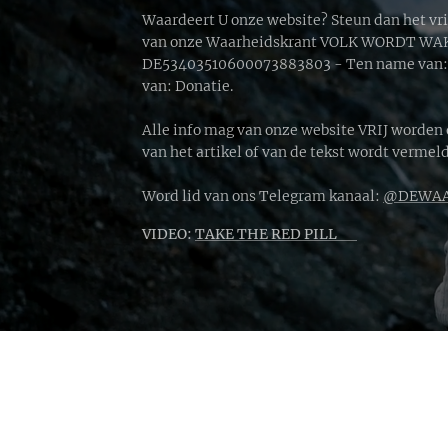
Waardeert U onze website? Steun dan het vr
van onze Waarheidskrant VOLK WORDT WAKK
DE53403510600073883803 - Ten name van: D
van: Donatie.
Alle info mag van onze website VRIJ worden
van het artikel of van de tekst wordt vermeld
Word lid van ons Telegram kanaal:
@DEWAA
VIDEO:
TAKE THE RED PILL 🔴