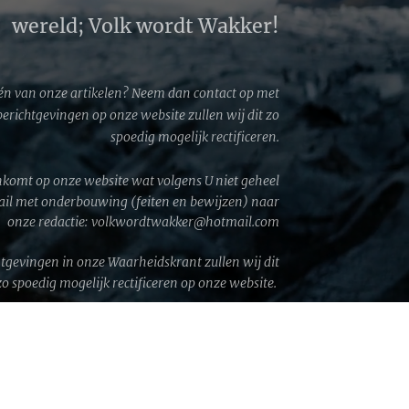
wereld; Volk wordt Wakker!
én van onze artikelen? Neem dan contact op met
 berichtgevingen op onze website zullen wij dit zo
spoedig mogelijk rectificeren.
komt op onze website wat volgens U niet geheel
mail met onderbouwing (feiten en bewijzen) naar
onze redactie: volkwordtwakker@hotmail.com
htgevingen in onze Waarheidskrant zullen wij dit
zo spoedig mogelijk rectificeren op onze website.
GA © 2026 │ Volk wordt Wakker!