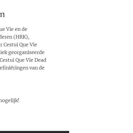
en
ue Vie en de
deren (HRK),
r Cestui Que Vie
tiek georganiseerde
 Cestui Que Vie Dead
efiniëringen van de
mogelijk!