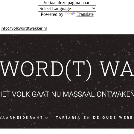
Vertaal deze pagina naar:
Powered by
Translate
info@volkwordtwakker.nl
 WORD(T) WA
HET VOLK GAAT NU MASSAAL ONTWAKEN
WAARHEIDKRANT
TARTARIA EN DE OUDE WERE