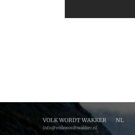
VOLK WORDT WAKKER 🔴 NL
info@volkwordtwakker.nl