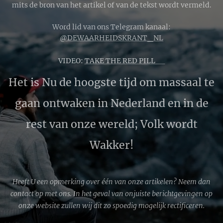
mits de bron van het artikel of van de tekst wordt vermeld.
Word lid van ons Telegram kanaal:
@DEWAARHEIDSKRANT_NL
VIDEO:
TAKE THE RED PILL 🔴
Het is Nu de hoogste tijd om massaal te
gaan ontwaken in Nederland en in de
rest van onze wereld; Volk wordt
Wakker!
Heeft U een opmerking over één van onze artikelen? Neem dan
contact op met ons. In het geval van onjuiste berichtgevingen op
onze website zullen wij dit zo spoedig mogelijk rectificeren.