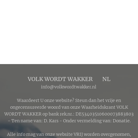
VOLK WORDT WAKKER 🔴 NL
info@volkwordtwakker.nl
Waardeert U onze website? Steun dan het vrije en
ongecensureerde woord van onze Waarheidskrant VOLK
WORDT WAKKER op bank rek.nr.: DE53403510600073883803
- Ten name van: D. Kars - Onder vermelding van: Donatie.
Alle info mag van onze website VRIJ worden overgenomen,