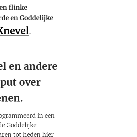
en flinke
rde en Goddelijke
Knevel
.
el en andere
rput over
enen.
rogrammeerd in een
de Goddelijke
aren tot heden hier