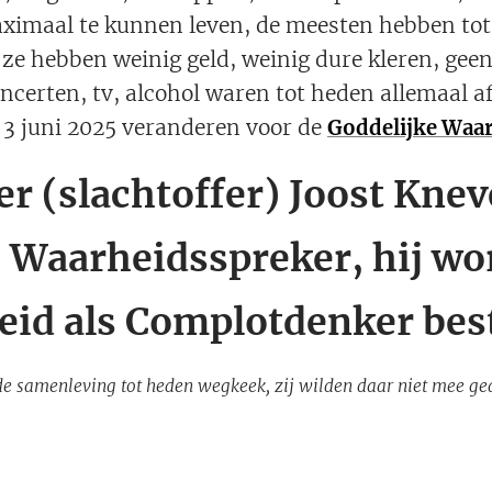
ximaal te kunnen leven, de meesten hebben to
 ze hebben weinig geld, weinig dure kleren, gee
oncerten, tv, alcohol waren tot heden allemaal a
f 3 juni 2025 veranderen voor de
Goddelijke Waa
r (slachtoffer) Joost Knev
 Waarheidsspreker, hij wo
eid als Complotdenker be
 de samenleving tot heden wegkeek, zij wilden daar niet mee g