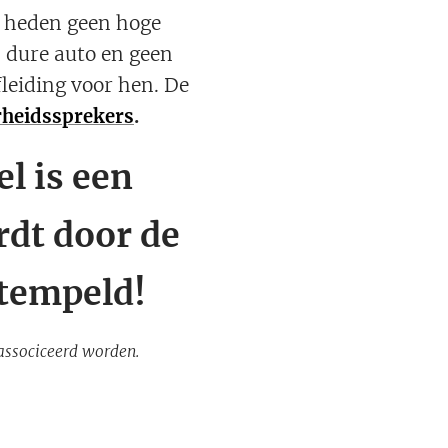
t heden geen hoge
n dure auto en geen
fleiding voor hen. De
rheidssprekers
.
el is een
rdt door de
stempeld!
eassociceerd worden.