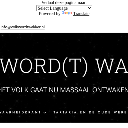
Vertaal deze pagina naar:
Powered by
Translate
info@volkwordtwakker.nl
 WORD(T) WA
HET VOLK GAAT NU MASSAAL ONTWAKEN
WAARHEIDKRANT
TARTARIA EN DE OUDE WERE