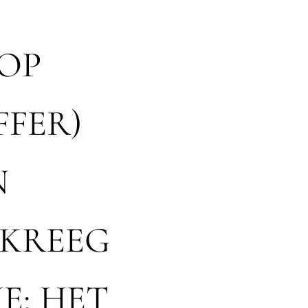
OP
FER)
N
 KREEG
E; HET