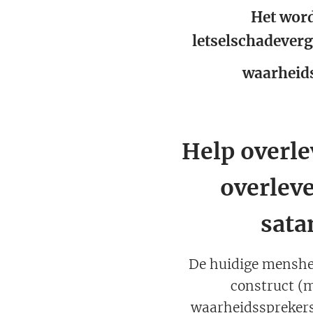
Het word
letselschadeverg
waarheids
Help overle
overleve
sata
De huidige menshe
construct (m
waarheidssprekers,