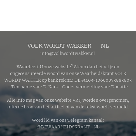
VOLK WORDT WAKKER 🔴 NL
info@volkwordtwakker.nl
Waardeert U onze website? Steun dan het vrije en
ongecensureerde woord van onze Waarheidskrant VOLK
WORDT WAKKER op bank rek.nr.: DE53403510600073883803
- Ten name van: D. Kars - Onder vermelding van: Donatie.
Alle info mag van onze website VRIJ worden overgenomen,
mits de bron van het artikel of van de tekst wordt vermeld.
Word lid van ons Telegram kanaal:
@DEWAARHEIDSKRANT_NL