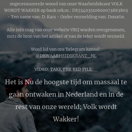
ongecensureerde woord van onze Waarheidskrant VOLK
WORDT WAKKER op bank rek.nr.: DE53403510600073883803
- Ten name van: D. Kars - Onder vermelding van: Donatie.
Alle info mag van onze website VRIJ worden overgenomen,
mits de bron van het artikel of van de tekst wordt vermeld.
Word lid van ons Telegram kanaal:
@DEWAARHEIDSKRANT_NL
VIDEO:
TAKE THE RED PILL 🔴
Het is Nu de hoogste tijd om massaal te
gaan ontwaken in Nederland en in de
rest van onze wereld; Volk wordt
Wakker!