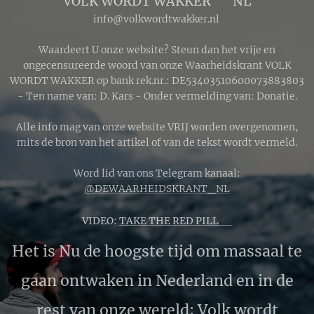
VOLK WORDT WAKKER 🔴 NL
info@volkwordtwakker.nl
Waardeert U onze website? Steun dan het vrije en
ongecensureerde woord van onze Waarheidskrant VOLK
WORDT WAKKER op bank rek.nr.: DE53403510600073883803
- Ten name van: D. Kars - Onder vermelding van: Donatie.
Alle info mag van onze website VRIJ worden overgenomen,
mits de bron van het artikel of van de tekst wordt vermeld.
Word lid van ons Telegram kanaal:
@DEWAARHEIDSKRANT_NL
VIDEO:
TAKE THE RED PILL 🔴
Het is Nu de hoogste tijd om massaal te
gaan ontwaken in Nederland en in de
rest van onze wereld; Volk wordt