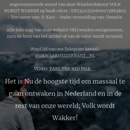
ongecensureerde woord van onze Waarheidskrant VOLK
WORDT WAKKER op bank rek.nr.: DE53403510600073883803
- Ten name van: D. Kars - Onder vermelding van: Donatie.
Alle info mag van onze website VRIJ worden overgenomen,
mits de bron van het artikel of van de tekst wordt vermeld.
Word lid van ons Telegram kanaal:
@DEWAARHEIDSKRANT_NL
VIDEO:
TAKE THE RED PILL 🔴
Het is Nu de hoogste tijd om massaal te
gaan ontwaken in Nederland en in de
rest van onze wereld; Volk wordt
Wakker!