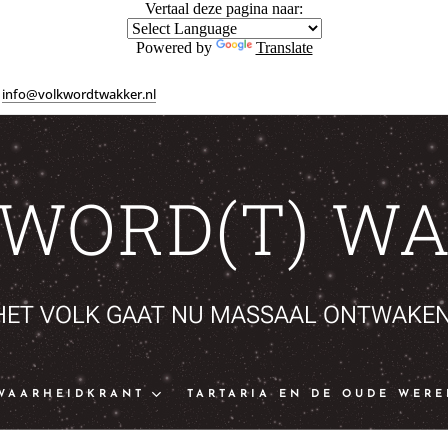
Vertaal deze pagina naar:
Powered by
Translate
info@volkwordtwakker.nl
 WORD(T) WA
HET VOLK GAAT NU MASSAAL ONTWAKEN
WAARHEIDKRANT
TARTARIA EN DE OUDE WERE