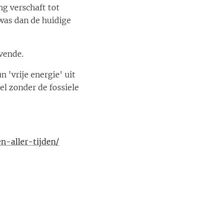
ng verschaft tot
 was dan de huidige
vende.
 'vrije energie' uit
l zonder de fossiele
n-aller-tijden/