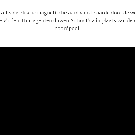
zelfs de elektromagnetische aard van de aarde door de w
te vinden. Hun agenten duwen Antarctica in plaats van de
noordpool.