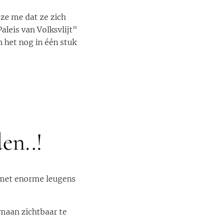
ze me dat ze zich
aleis van Volksvlijt"
 het nog in één stuk
en..!
 met enorme leugens
amaan zichtbaar te