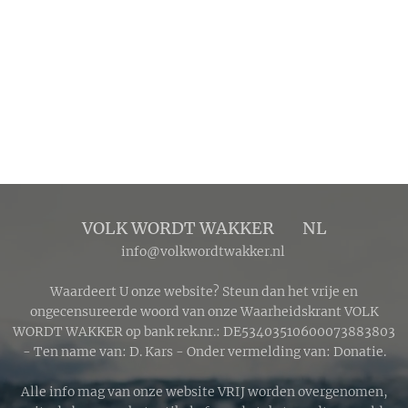
VOLK WORDT WAKKER 🔴 NL
info@volkwordtwakker.nl
Waardeert U onze website? Steun dan het vrije en
ongecensureerde woord van onze Waarheidskrant VOLK
WORDT WAKKER op bank rek.nr.: DE53403510600073883803
- Ten name van: D. Kars - Onder vermelding van: Donatie.
Alle info mag van onze website VRIJ worden overgenomen,