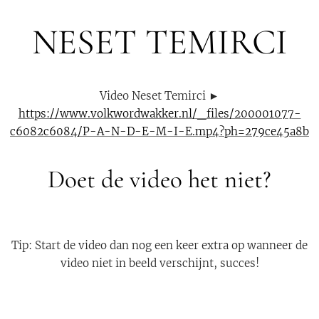
NESET TEMIRCI
Video Neset Temirci ►
https://www.volkwordwakker.nl/_files/200001077-
c6082c6084/P-A-N-D-E-M-I-E.mp4?ph=279ce45a8b
Doet de video het niet?
Tip: Start de video dan nog een keer extra op wanneer de
video niet in beeld verschijnt, succes!