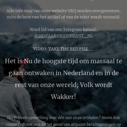
Alle info mag van onze website VRIJ worden overgenomen,
mits de bron van het artikel of van de tekst wordt vermeld.
Word lid van ons Telegram kanaal:
@DEWAARHEIDSKRANT_NL
VIDEO:
TAKE THE RED PILL 🔴
Het is Nu de hoogste tijd om massaal te
gaan ontwaken in Nederland en in de
rest van onze wereld; Volk wordt
Wakker!
Heeft U een opmerking over één van onze artikelen? Neem dan
contact op met ons. In het geval van onjuiste berichtgevingen op