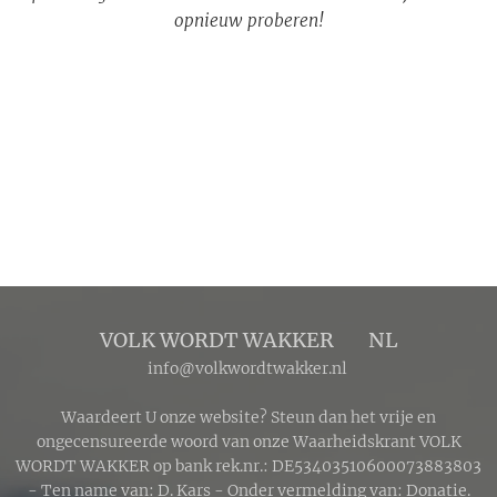
opnieuw proberen!
VOLK WORDT WAKKER 🔴 NL
info@volkwordtwakker.nl
Waardeert U onze website? Steun dan het vrije en
ongecensureerde woord van onze Waarheidskrant VOLK
WORDT WAKKER op bank rek.nr.: DE53403510600073883803
- Ten name van: D. Kars - Onder vermelding van: Donatie.