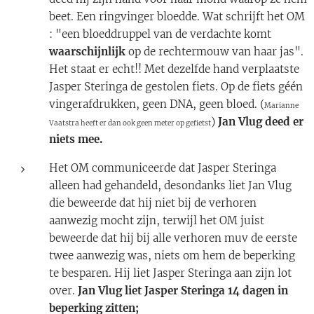
beet. Een ringvinger bloedde. Wat schrijft het OM
: "een bloeddruppel van de verdachte komt
waarschijnlijk
op de rechtermouw van haar jas".
Het staat er echt!! Met dezelfde hand verplaatste
Jasper Steringa de gestolen fiets. Op de fiets géén
vingerafdrukken, geen DNA, geen bloed. (
Marianne
)
Jan Vlug deed er
Vaatstra heeft er dan ook geen meter op gefietst
niets mee.
Het OM communiceerde dat Jasper Steringa
alleen had gehandeld, desondanks liet Jan Vlug
die beweerde dat hij niet bij de verhoren
aanwezig mocht zijn, terwijl het OM juist
beweerde dat hij bij alle verhoren muv de eerste
twee aanwezig was, niets om hem de beperking
te besparen. Hij liet Jasper Steringa aan zijn lot
over.
Jan Vlug liet Jasper Steringa 14 dagen in
beperking zitten;