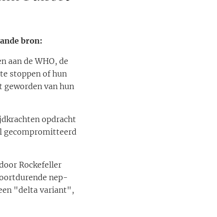
aande bron:
en aan de WHO, de
te stoppen of hun
st geworden van hun
ijdkrachten opdracht
al gecompromitteerd
door Rockefeller
voortdurende nep-
en "delta variant",