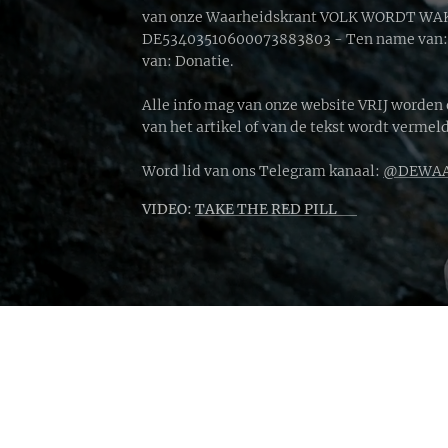
van onze Waarheidskrant VOLK WORDT WAKK
DE53403510600073883803 - Ten name van: D
van: Donatie.
Alle info mag van onze website VRIJ worden
van het artikel of van de tekst wordt vermeld
Word lid van ons Telegram kanaal:
@DEWAA
VIDEO:
TAKE THE RED PILL 🔴