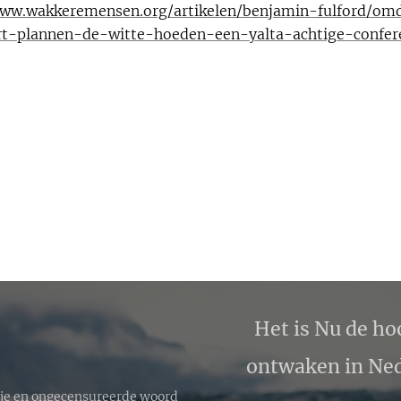
www.wakkeremensen.org/artikelen/benjamin-fulford/om
rt-plannen-de-witte-hoeden-een-yalta-achtige-confere
Het is Nu de ho
ontwaken in Ned
ije en ongecensureerde woord