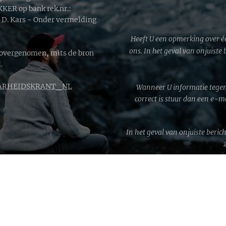
ER op bank rek.nr.:
. Kars - Onder vermelding
Heeft U een opmerking over é
ons. In het geval van onjuiste
 overgenomen, mits de bron
.
RHEIDSKRANT_NL
Wanneer U informatie tegen
correct is stuur dan een e-
In het geval van onjuiste beric
WWG1W