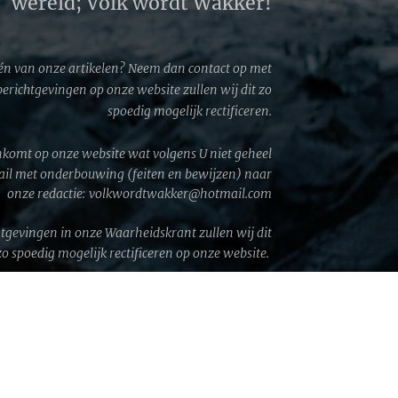
wereld; Volk wordt Wakker!
én van onze artikelen? Neem dan contact op met
 berichtgevingen op onze website zullen wij dit zo
spoedig mogelijk rectificeren.
komt op onze website wat volgens U niet geheel
mail met onderbouwing (feiten en bewijzen) naar
onze redactie: volkwordtwakker@hotmail.com
htgevingen in onze Waarheidskrant zullen wij dit
zo spoedig mogelijk rectificeren op onze website.
GA © 2026 │ Volk wordt Wakker!