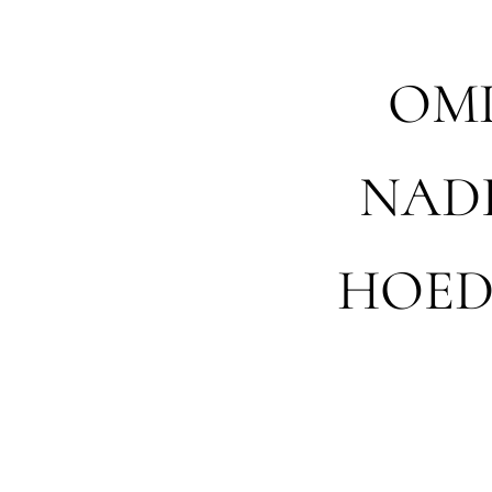
OM
NADE
HOED