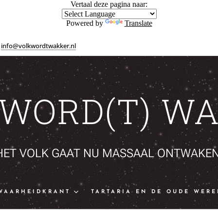
Vertaal deze pagina naar:
Powered by
Translate
info@volkwordtwakker.nl
 WORD(T) WA
HET VOLK GAAT NU MASSAAL ONTWAKEN
WAARHEIDKRANT
TARTARIA EN DE OUDE WERE