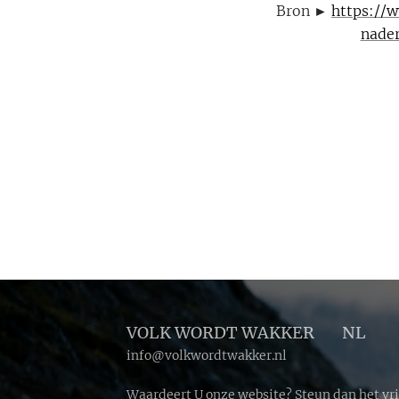
Bron ►
https://
nade
VOLK WORDT WAKKER 🔴 NL
info@volkwordtwakker.nl
Waardeert U onze website? Steun dan het vr