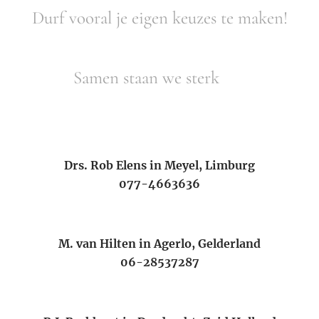
Durf vooral je eigen keuzes te maken!
Samen staan we sterk 🙏
Drs. Rob Elens in Meyel, Limburg
077-4663636
M. van Hilten in Agerlo, Gelderland
06-28537287