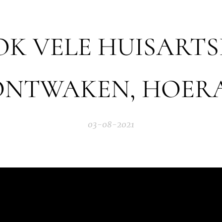
K VELE HUISART
ONTWAKEN, HOERA
03-08-2021