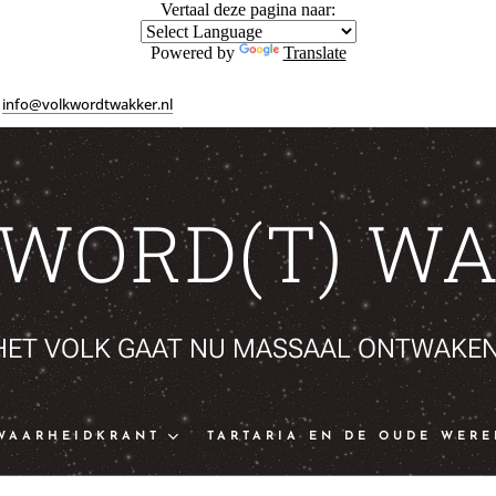
Vertaal deze pagina naar:
Powered by
Translate
info@volkwordtwakker.nl
 WORD(T) WA
HET VOLK GAAT NU MASSAAL ONTWAKEN
WAARHEIDKRANT
TARTARIA EN DE OUDE WERE