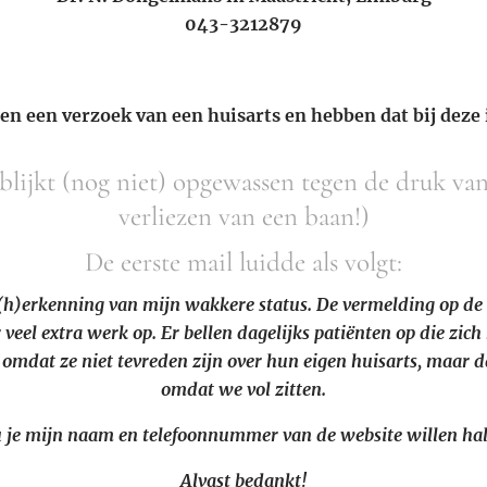
043-3212879
n een verzoek van een huisarts en hebben dat bij deze 
blijkt (nog niet) opgewassen tegen de druk va
verliezen van een baan!)
De eerste mail luidde als volgt:
(h)erkenning van mijn wakkere status. De vermelding op de w
 veel extra werk op. Er bellen dagelijks patiënten op die zich 
 omdat ze niet tevreden zijn over hun eigen huisarts, maar d
omdat we vol zitten.
 je mijn naam en telefoonnummer van de website willen ha
Alvast bedankt!