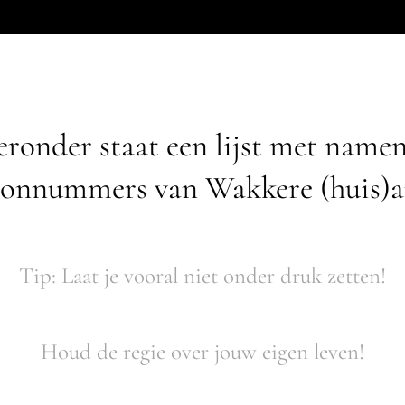
ronder staat een lijst met name
oonnummers van Wakkere (huis)a
Tip: Laat je vooral niet onder druk zetten!
Houd de regie over jouw eigen leven!