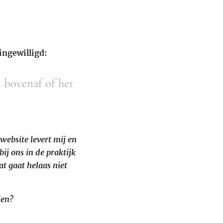
ingewilligd:
n bovenaf of het
ebsite levert mij en
bij ons in de praktijk
at gaat helaas niet
len?