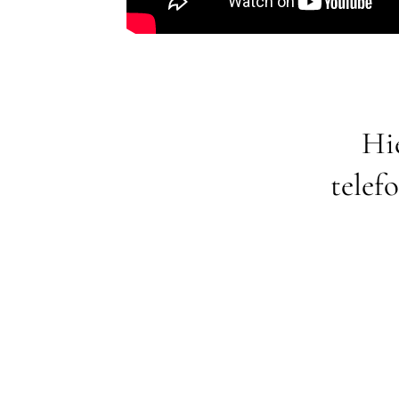
Hie
telef