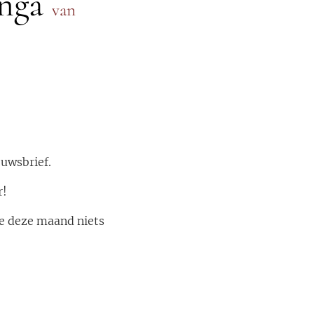
inga
van
uwsbrief.
r!
de deze maand niets