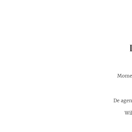
Momen
De age
Wil