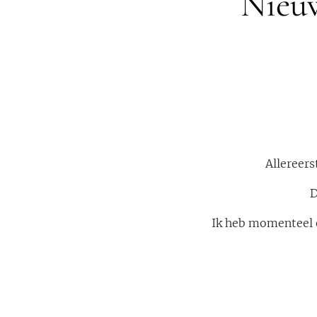
Nieuw
Allereer
D
Ik heb momenteel e