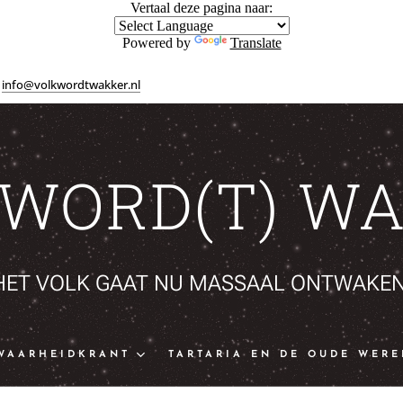
Vertaal deze pagina naar:
Powered by
Translate
info@volkwordtwakker.nl
 WORD(T) WA
HET VOLK GAAT NU MASSAAL ONTWAKEN
WAARHEIDKRANT
TARTARIA EN DE OUDE WERE