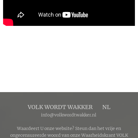
VOLK WORDT WAKKER 🔴 NL
info@volkwordtwakker.nl
Waardeert U onze website? Steun dan het vrije en
ongecensureerde woord van onze Waarheidskrant VOLK