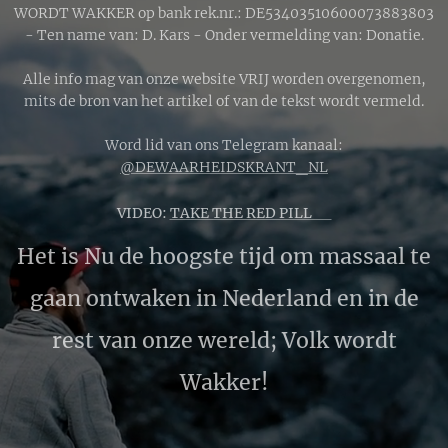
WORDT WAKKER op bank rek.nr.: DE53403510600073883803
- Ten name van: D. Kars - Onder vermelding van: Donatie.
Alle info mag van onze website VRIJ worden overgenomen,
mits de bron van het artikel of van de tekst wordt vermeld.
Word lid van ons Telegram kanaal:
@DEWAARHEIDSKRANT_NL
VIDEO:
TAKE THE RED PILL 🔴
Het is Nu de hoogste tijd om massaal te
gaan ontwaken in Nederland en in de
rest van onze wereld; Volk wordt
Wakker!