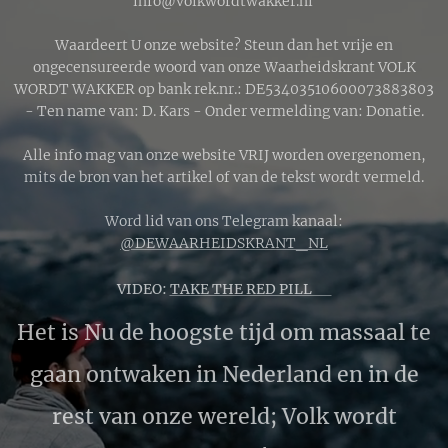
info@volkwordtwakker.nl
Waardeert U onze website? Steun dan het vrije en
ongecensureerde woord van onze Waarheidskrant VOLK
WORDT WAKKER op bank rek.nr.: DE53403510600073883803
- Ten name van: D. Kars - Onder vermelding van: Donatie.
Alle info mag van onze website VRIJ worden overgenomen,
mits de bron van het artikel of van de tekst wordt vermeld.
Word lid van ons Telegram kanaal:
@DEWAARHEIDSKRANT_NL
VIDEO:
TAKE THE RED PILL 🔴
Het is Nu de hoogste tijd om massaal te
gaan ontwaken in Nederland en in de
rest van onze wereld; Volk wordt