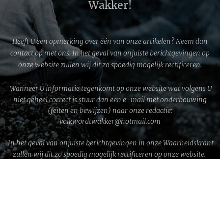
Wakker!
Heeft U een opmerking over één van onze artikelen? Neem dan
contact op met ons. In het geval van onjuiste berichtgevingen op
onze website zullen wij dit zo spoedig mogelijk rectificeren.
Wanneer U informatie tegenkomt op onze website wat volgens U
niet geheel correct is stuur dan een e-mail met onderbouwing
(feiten en bewijzen) naar onze redactie:
volkwordtwakker@hotmail.com
In het geval van onjuiste berichtgevingen in onze Waarheidskrant
zullen wij dit zo spoedig mogelijk rectificeren op onze website.
WWG1WGA © 2026 │ Volk wordt Wakker!