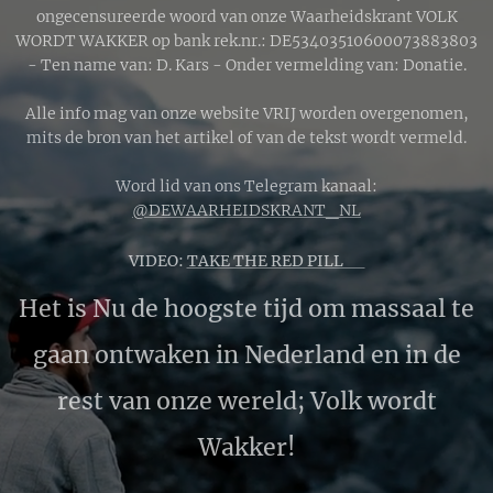
ongecensureerde woord van onze Waarheidskrant VOLK
WORDT WAKKER op bank rek.nr.: DE53403510600073883803
- Ten name van: D. Kars - Onder vermelding van: Donatie.
Alle info mag van onze website VRIJ worden overgenomen,
mits de bron van het artikel of van de tekst wordt vermeld.
Word lid van ons Telegram kanaal:
@DEWAARHEIDSKRANT_NL
VIDEO:
TAKE THE RED PILL 🔴
Het is Nu de hoogste tijd om massaal te
gaan ontwaken in Nederland en in de
rest van onze wereld; Volk wordt
Wakker!