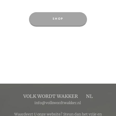
SHOP
VOLK WORDT WAKKER 🔴 NL
info@volkwordtwakker.nl
Waardeert U onze website? Steun dan het vrije en