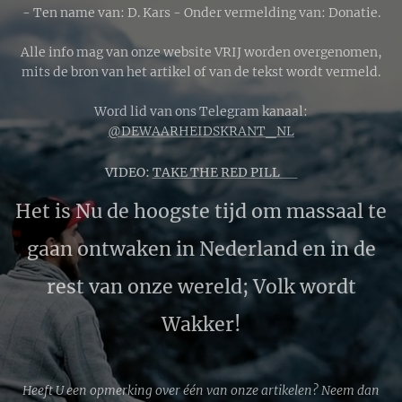
- Ten name van: D. Kars - Onder vermelding van: Donatie.
Alle info mag van onze website VRIJ worden overgenomen,
mits de bron van het artikel of van de tekst wordt vermeld.
Word lid van ons Telegram kanaal:
@DEWAARHEIDSKRANT_NL
VIDEO:
TAKE THE RED PILL 🔴
Het is Nu de hoogste tijd om massaal te
gaan ontwaken in Nederland en in de
rest van onze wereld; Volk wordt
Wakker!
Heeft U een opmerking over één van onze artikelen? Neem dan