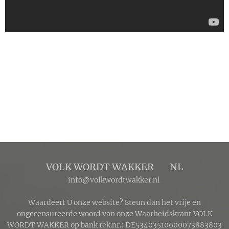
VOLK WORDT WAKKER 🔴 NL
info@volkwordtwakker.nl
Waardeert U onze website? Steun dan het vrije en
ongecensureerde woord van onze Waarheidskrant VOLK
WORDT WAKKER op bank rek.nr.: DE53403510600073883803