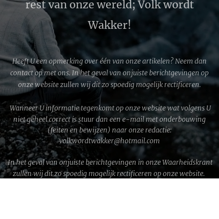
rest van onze wereld; Volk wordt
Wakker!
Heeft U een opmerking over één van onze artikelen? Neem dan
contact op met ons. In het geval van onjuiste berichtgevingen op
onze website zullen wij dit zo spoedig mogelijk rectificeren.
Wanneer U informatie tegenkomt op onze website wat volgens U
niet geheel correct is stuur dan een e-mail met onderbouwing
(feiten en bewijzen) naar onze redactie:
volkwordtwakker@hotmail.com
In het geval van onjuiste berichtgevingen in onze Waarheidskrant
zullen wij dit zo spoedig mogelijk rectificeren op onze website.
WWG1WGA © 2026 │ Volk wordt Wakker!