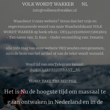
VOLK WORDT WAKKER 🔴 NL
info@volkwordtwakker.nl
Waardeert U onze website? Steun dan het vrije en
ongecensureerde woord van onze Waarheidskrant VOLK
WORDT WAKKER op bank rek.nr.: DE53403510600073883803
- Ten name van: D. Kars - Onder vermelding van: Donatie.
Alle info mag van onze website VRIJ worden overgenomen,
mits de bron van het artikel of van de tekst wordt vermeld.
Word lid van ons Telegram kanaal:
@DEWAARHEIDSKRANT_NL
VIDEO:
TAKE THE RED PILL 🔴
Het is Nu de hoogste tijd om massaal te
gaan ontwaken in Nederland en in de