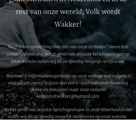
rest van onze wereld; Volk wordt
Wakker!
Heeft U een opmerking over één van onze artikelen? Neem dan
contact op met ons. In het geval van onjuiste berichtgevingen op
onze website zullen wij dit zo spoedig mogelijk rectificeren.
Wanneer U informatie tegenkomt op onze website wat volgens U
niet geheel correct is stuur dan een e-mail met onderbouwing
(feiten en bewijzen) naar onze redactie:
volkwordtwakker@hotmail.com
In het geval van onjuiste berichtgevingen in onze Waarheidskrant
zullen wij dit zo spoedig mogelijk rectificeren op onze website.
WWG1WGA © 2026 │ Volk wordt Wakker!