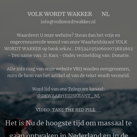
VOLK WORDT WAKKER 🔴 NL
info@volkwordtwakker.nl
Waardeert U onze website? Steun dan het vrije en
ongecensureerde woord van onze Waarheidskrant VOLK
WORDT WAKKER op bank rek.nr.: DE53403510600073883803
- Ten name van: D. Kars - Onder vermelding van: Donatie.
Alle info mag van onze website VRIJ worden overgenomen,
mits de bron van het artikel of van de tekst wordt vermeld.
Word lid van ons Telegram kanaal:
@DEWAARHEIDSKRANT_NL
VIDEO:
TAKE THE RED PILL 🔴
Het is Nu de hoogste tijd om massaal te
gaan ontwaken in Nederland en in de