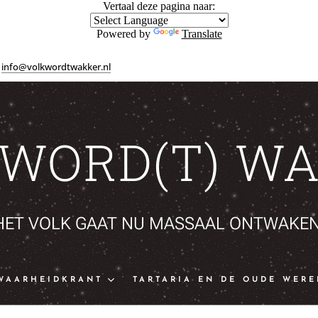
Vertaal deze pagina naar:
Powered by
Translate
info@volkwordtwakker.nl
 WORD(T) WA
HET VOLK GAAT NU MASSAAL ONTWAKEN
WAARHEIDKRANT
TARTARIA EN DE OUDE WERE