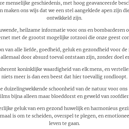
re menselijke geschiedenis, met hoog geavanceerde besc
en maken ons wijs dat we een stel aangeklede apen zijn di
ontwikkeld zijn.
uwende, heilzame informatie voor ons en bombarderen on
ternet met de grootst mogelijke rotzooi die onze geest co
on van alle liefde, goedheid, geluk en gezondheid voor d
 allemaal door absurd toeval ontstaan zijn, zonder doel e
nherent koninklijke waardigheid van elk mens, en vertell
niets meer is dan een beest dat hier toevallig rondloopt.
e duizelingwekkende schoonheid van de natuur voor ons e
ilms bijna alleen maar bloeddorst en geweld van roofdier
erlijke geluk van een gezond huwelijk en harmonieus gez
rmaal is om te scheiden, overspel te plegen, en emotione
leven te gaan.