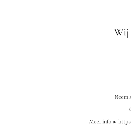
Wij 
Neem A
Meer info ►
http