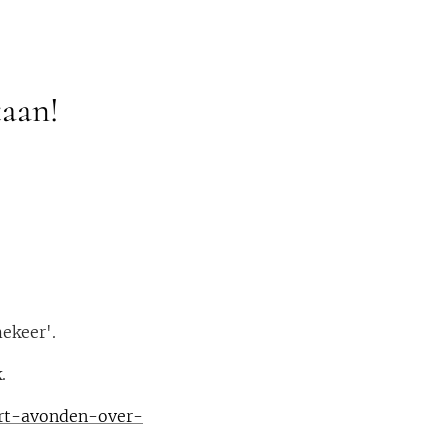
taan!
ekeer'.
.
ert-avonden-over-