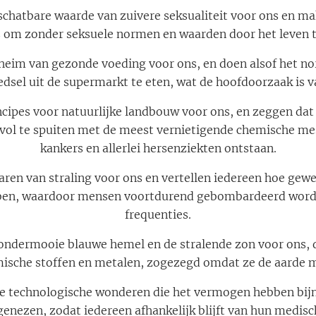
chatbare waarde van zuivere seksualiteit voor ons en ma
s om zonder seksuele normen en waarden door het leven t
heim van gezonde voeding voor ons, en doen alsof het no
edsel uit de supermarkt te eten, wat de hoofdoorzaak is va
ncipes voor natuurlijke landbouw voor ons, en zeggen dat
vol te spuiten met de meest vernietigende chemische me
kankers en allerlei hersenziekten ontstaan.
ren van straling voor ons en vertellen iedereen hoe gewe
ebben, waardoor mensen voortdurend gebombardeerd wor
frequenties.
ndermooie blauwe hemel en de stralende zon voor ons, d
ische stoffen en metalen, zogezegd omdat ze de aarde m
e technologische wonderen die het vermogen hebben bijna
enezen, zodat iedereen afhankelijk blijft van hun medisc