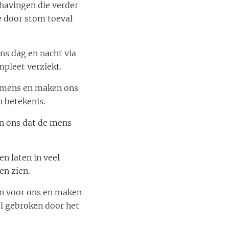
havingen die verder
e door stom toeval
s dag en nacht via
mpleet verziekt.
e mens en maken ons
n betekenis.
en ons dat de mens
n laten in veel
en zien.
in voor ons en maken
el gebroken door het