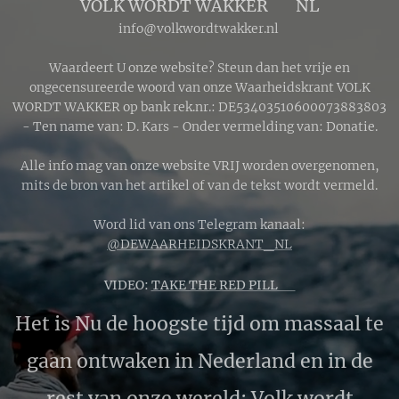
VOLK WORDT WAKKER 🔴 NL
info@volkwordtwakker.nl
Waardeert U onze website? Steun dan het vrije en
ongecensureerde woord van onze Waarheidskrant VOLK
WORDT WAKKER op bank rek.nr.: DE53403510600073883803
- Ten name van: D. Kars - Onder vermelding van: Donatie.
Alle info mag van onze website VRIJ worden overgenomen,
mits de bron van het artikel of van de tekst wordt vermeld.
Word lid van ons Telegram kanaal:
@DEWAARHEIDSKRANT_NL
VIDEO:
TAKE THE RED PILL 🔴
Het is Nu de hoogste tijd om massaal te
gaan ontwaken in Nederland en in de
rest van onze wereld; Volk wordt