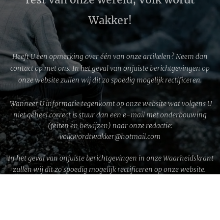
Wakker!
Heeft U een opmerking over één van onze artikelen? Neem dan
contact op met ons. In het geval van onjuiste berichtgevingen op
onze website zullen wij dit zo spoedig mogelijk rectificeren.
Wanneer U informatie tegenkomt op onze website wat volgens U
niet geheel correct is stuur dan een e-mail met onderbouwing
(feiten en bewijzen) naar onze redactie:
volkwordtwakker@hotmail.com
In het geval van onjuiste berichtgevingen in onze Waarheidskrant
zullen wij dit zo spoedig mogelijk rectificeren op onze website.
WWG1WGA © 2026 │ Volk wordt Wakker!