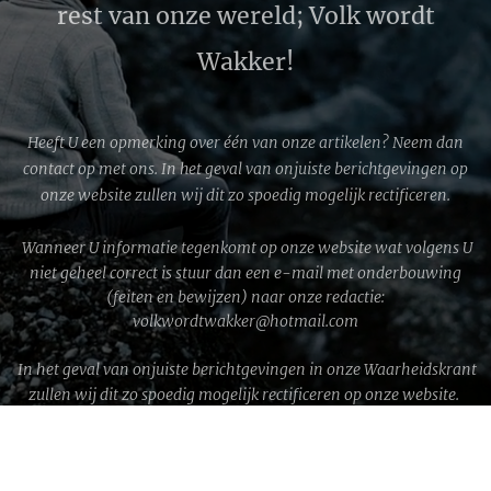
rest van onze wereld; Volk wordt
Wakker!
Heeft U een opmerking over één van onze artikelen? Neem dan
contact op met ons. In het geval van onjuiste berichtgevingen op
onze website zullen wij dit zo spoedig mogelijk rectificeren.
Wanneer U informatie tegenkomt op onze website wat volgens U
niet geheel correct is stuur dan een e-mail met onderbouwing
(feiten en bewijzen) naar onze redactie:
volkwordtwakker@hotmail.com
In het geval van onjuiste berichtgevingen in onze Waarheidskrant
zullen wij dit zo spoedig mogelijk rectificeren op onze website.
WWG1WGA © 2026 │ Volk wordt Wakker!