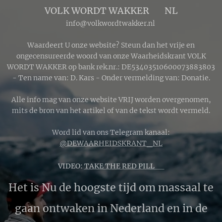
VOLK WORDT WAKKER 🔴 NL
info@volkwordtwakker.nl
Waardeert U onze website? Steun dan het vrije en
ongecensureerde woord van onze Waarheidskrant VOLK
WORDT WAKKER op bank rek.nr.: DE53403510600073883803
- Ten name van: D. Kars - Onder vermelding van: Donatie.
Alle info mag van onze website VRIJ worden overgenomen,
mits de bron van het artikel of van de tekst wordt vermeld.
Word lid van ons Telegram kanaal:
@DEWAARHEIDSKRANT_NL
VIDEO:
TAKE THE RED PILL 🔴
Het is Nu de hoogste tijd om massaal te
gaan ontwaken in Nederland en in de