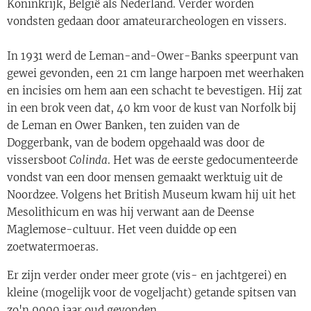
Koninkrijk, België als Nederland. Verder worden
vondsten gedaan door amateurarcheologen en vissers.
In 1931 werd de Leman-and-Ower-Banks speerpunt van
gewei gevonden, een 21 cm lange harpoen met weerhaken
en incisies om hem aan een schacht te bevestigen. Hij zat
in een brok veen dat, 40 km voor de kust van Norfolk bij
de Leman en Ower Banken, ten zuiden van de
Doggerbank, van de bodem opgehaald was door de
vissersboot
Colinda
. Het was de eerste gedocumenteerde
vondst van een door mensen gemaakt werktuig uit de
Noordzee. Volgens het British Museum kwam hij uit het
Mesolithicum en was hij verwant aan de Deense
Maglemose-cultuur. Het veen duidde op een
zoetwatermoeras.
Er zijn verder onder meer grote (vis- en jachtgerei) en
kleine (mogelijk voor de vogeljacht) getande spitsen van
zo'n 9000 jaar oud gevonden.