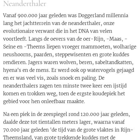
Neanderthaler
Vanaf 900.000 jaar geleden was Doggerland millennia
lang het jachtterrein van de neanderthaler, onze
evolutionaire verwant die in het DNA van velen
voortleeft. Langs de oevers van de oer-Rijn, -Maas, -
Seine en -Theems liepen vroeger mammoeten, wolharige
neushoorns, paarden, steppewisenten en grote kuddes
rendieren. Jagers waren wolven, beren, sabeltandkatten,
hyena's en de mens. Er werd ook op watervogels gejaagd
en er was veel vis, zoals snoek en paling. De
neanderthalers zagen ten minste twee keer een ijstijd
komen en trokken weg, toen de ergste koudepiek het
gebied voor hen onleefbaar maakte.
Na een piek in de zeespiegel rond 120.000 jaar geleden,
daalde deze tot tientallen meters lager, waarna vanaf
70.000 jaar geleden 'de tijd van de grote vlaktes in Rijn-
Theemsland, van grote trekkende kuddes met de