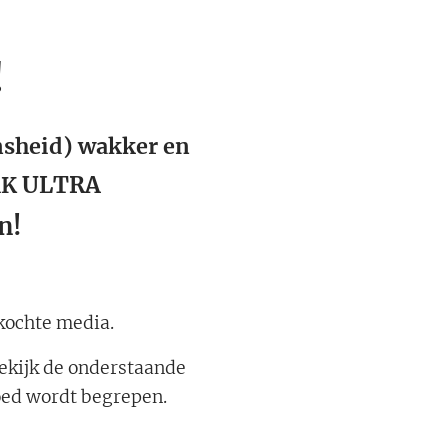
!
nsheid) wakker en
ULTRA
MK
n!
kochte media.
bekijk de onderstaande
goed wordt begrepen.