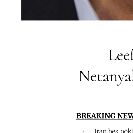
Leef
Netanyah
BREAKING NEW
Iran bestoo