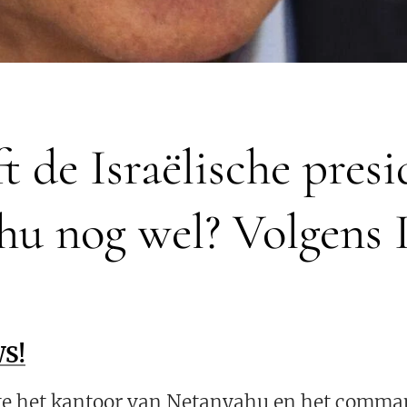
t de Israëlische pres
u nog wel? Volgens I
S!
kte het kantoor van Netanyahu en het comm