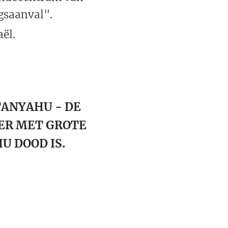
gsaanval".
ël.
TANYAHU - DE
 ER MET GROTE
U DOOD IS.