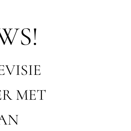
WS!
EVISIE
ER MET
VAN