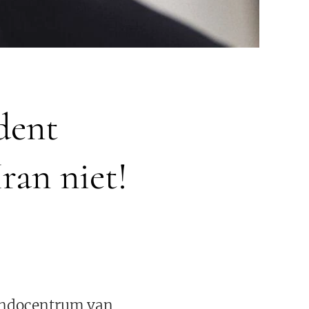
ident
ran niet!
andocentrum van