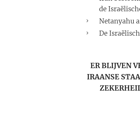
de Israëlisc
Netanyahu an
De Israëlisch
ER BLIJVEN 
IRAANSE STAA
ZEKERHEID