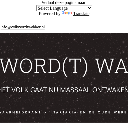
Vertaal deze pagina naar:
Powered by
Translate
info@volkwordtwakker.nl
 WORD(T) WA
HET VOLK GAAT NU MASSAAL ONTWAKEN
WAARHEIDKRANT
TARTARIA EN DE OUDE WERE