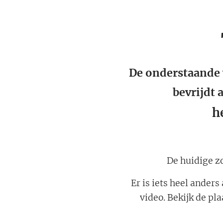
De onderstaande 
bevrijdt 
h
De huidige z
Er is iets heel anders
video. Bekijk de pl