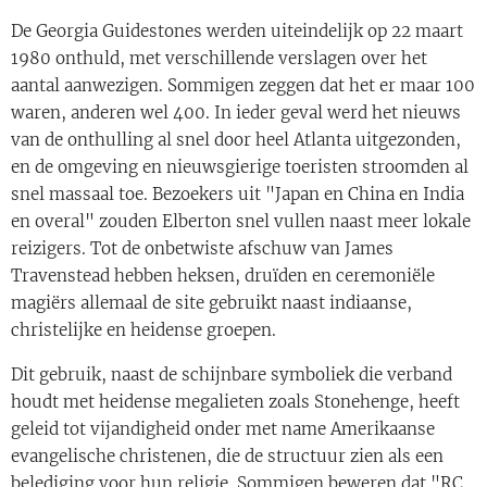
De Georgia Guidestones werden uiteindelijk op 22 maart
1980 onthuld, met verschillende verslagen over het
aantal aanwezigen. Sommigen zeggen dat het er maar 100
waren, anderen wel 400. In ieder geval werd het nieuws
van de onthulling al snel door heel Atlanta uitgezonden,
en de omgeving en nieuwsgierige toeristen stroomden al
snel massaal toe. Bezoekers uit "Japan en China en India
en overal" zouden Elberton snel vullen naast meer lokale
reizigers. Tot de onbetwiste afschuw van James
Travenstead hebben heksen, druïden en ceremoniële
magiërs allemaal de site gebruikt naast indiaanse,
christelijke en heidense groepen.
Dit gebruik, naast de schijnbare symboliek die verband
houdt met heidense megalieten zoals Stonehenge, heeft
geleid tot vijandigheid onder met name Amerikaanse
evangelische christenen, die de structuur zien als een
belediging voor hun religie. Sommigen beweren dat "RC