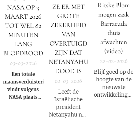
Ritske Blom
ZE ER MET
NASA OP 3
mogen zaak
GROTE
MAART 2026
Barracuda
ZEKERHEID
TOT WEL 82
thuis
VAN
MINUTEN
afwachten
OVERTUIGD
LANG
(video)
ZIJN DAT
BLOEDROOD
NETANYAHU
22-02-2026
03-03-2026
DOOD IS
Blijf goed op de
Een totale
hoogte van de
02-03-2026
maansverduistering
nieuwste
vindt volgens
Leeft de
ontwikkelingen
NASA
plaats
Israëlische
in deze COVID
wanneer de
president
strafzaak, wat
aarde zich direct
Netanyahu nog
een groot
tussen de zon en
wel? Volgens
psychologisch
de maan bevindt
Iran niet!
effect heeft.
en haar schaduw