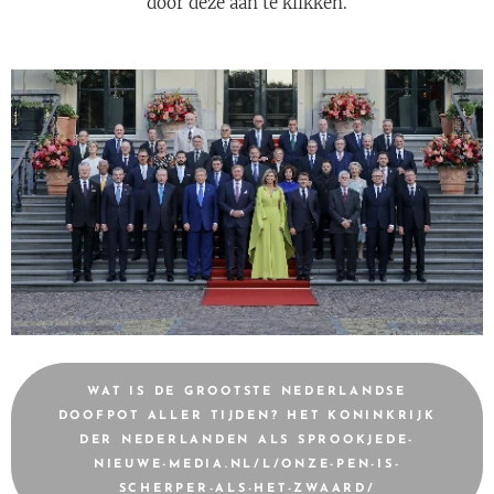
door deze aan te klikken.
WAT IS DE GROOTSTE NEDERLANDSE
DOOFPOT ALLER TIJDEN? HET KONINKRIJK
DER NEDERLANDEN ALS SPROOKJEDE-
NIEUWE-MEDIA.NL/L/ONZE-PEN-IS-
SCHERPER-ALS-HET-ZWAARD/