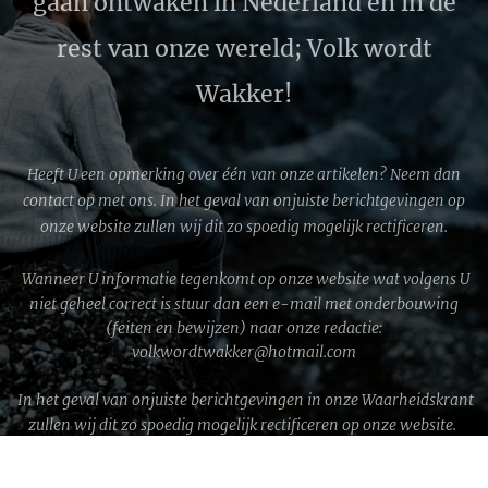
gaan ontwaken in Nederland en in de
rest van onze wereld; Volk wordt
Wakker!
Heeft U een opmerking over één van onze artikelen? Neem dan
contact op met ons. In het geval van onjuiste berichtgevingen op
onze website zullen wij dit zo spoedig mogelijk rectificeren.
Wanneer U informatie tegenkomt op onze website wat volgens U
niet geheel correct is stuur dan een e-mail met onderbouwing
(feiten en bewijzen) naar onze redactie:
volkwordtwakker@hotmail.com
In het geval van onjuiste berichtgevingen in onze Waarheidskrant
zullen wij dit zo spoedig mogelijk rectificeren op onze website.
WWG1WGA © 2026 │ Volk wordt Wakker!