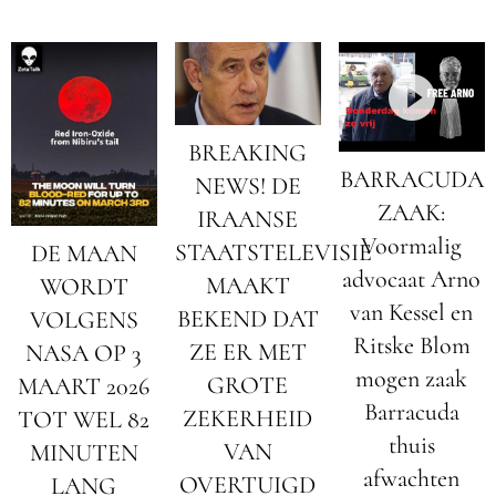
BREAKING
BARRACUDA
NEWS! DE
ZAAK:
IRAANSE
Voormalig
STAATSTELEVISIE
DE MAAN
advocaat Arno
MAAKT
WORDT
van Kessel en
BEKEND DAT
VOLGENS
Ritske Blom
ZE ER MET
NASA OP 3
mogen zaak
GROTE
MAART 2026
Barracuda
ZEKERHEID
TOT WEL 82
thuis
VAN
MINUTEN
afwachten
OVERTUIGD
LANG