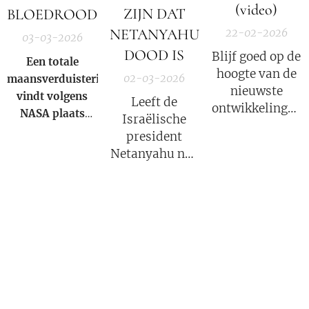
(video)
ZIJN DAT
BLOEDROOD
NETANYAHU
22-02-2026
03-03-2026
DOOD IS
Blijf goed op de
Een totale
hoogte van de
02-03-2026
maansverduistering
nieuwste
vindt volgens
Leeft de
ontwikkelingen
NASA
plaats
Israëlische
in deze COVID
wanneer de
president
strafzaak, wat
aarde zich direct
Netanyahu nog
een groot
tussen de zon en
wel? Volgens
psychologisch
de maan bevindt
Iran niet!
effect heeft.
en haar schaduw
over het
maanoppervlak
werpt. Tijdens de
totaliteit buigt
het zonlicht door
de