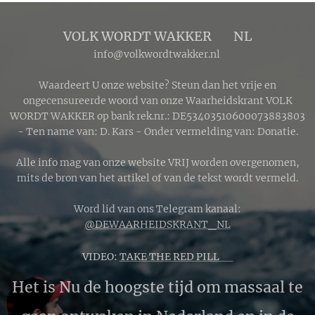
aardatmosfeer,
waardoor
VOLK WORDT WAKKER 🔴 NL
blauwe
info@volkwordtwakker.nl
golflengten
worden gefilterd
Waardeert U onze website? Steun dan het vrije en
en dieprood en
ongecensureerde woord van onze Waarheidskrant VOLK
WORDT WAKKER op bank rek.nr.: DE53403510600073883803
koperkleurig
- Ten name van: D. Kars - Onder vermelding van: Donatie.
licht de maan
bereikt.
Alle info mag van onze website VRIJ worden overgenomen,
mits de bron van het artikel of van de tekst wordt vermeld.
Word lid van ons Telegram kanaal:
@DEWAARHEIDSKRANT_NL
VIDEO:
TAKE THE RED PILL 🔴
Het is Nu de hoogste tijd om massaal te