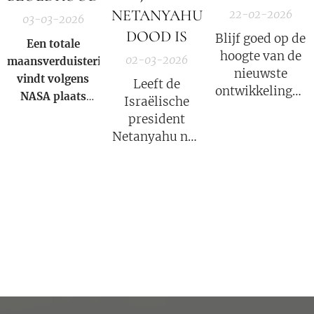
NETANYAHU
22-02-2026
03-03-2026
DOOD IS
Blijf goed op de
Een totale
hoogte van de
02-03-2026
maansverduistering
nieuwste
vindt volgens
Leeft de
ontwikkelingen
NASA
plaats
Israëlische
in deze COVID
wanneer de
president
strafzaak, wat
aarde zich direct
Netanyahu nog
een groot
tussen de zon en
wel? Volgens
psychologisch
de maan bevindt
Iran niet!
effect heeft.
en haar schaduw
over het
maanoppervlak
werpt. Tijdens de
totaliteit buigt
het zonlicht door
de
aardatmosfeer,