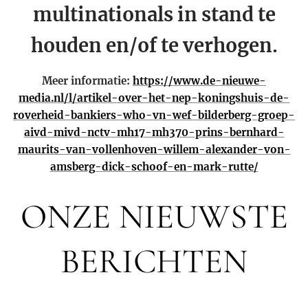
multinationals in stand te
houden en/of te verhogen.
Meer informatie:
https://www.de-nieuwe-
media.nl/l/artikel-over-het-nep-koningshuis-de-
roverheid-bankiers-who-vn-wef-bilderberg-groep-
aivd-mivd-nctv-mh17-mh370-prins-bernhard-
maurits-van-vollenhoven-willem-alexander-von-
amsberg-dick-schoof-en-mark-rutte/
ONZE NIEUWSTE
BERICHTEN