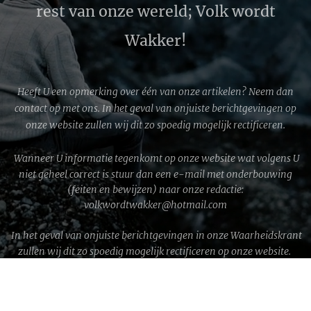
rest van onze wereld; Volk wordt
Wakker!
Heeft U een opmerking over één van onze artikelen? Neem dan
contact op met ons. In het geval van onjuiste berichtgevingen op
onze website zullen wij dit zo spoedig mogelijk rectificeren.
Wanneer U informatie tegenkomt op onze website wat volgens U
niet geheel correct is stuur dan een e-mail met onderbouwing
(feiten en bewijzen) naar onze redactie:
volkwordtwakker@hotmail.com
In het geval van onjuiste berichtgevingen in onze Waarheidskrant
zullen wij dit zo spoedig mogelijk rectificeren op onze website.
WWG1WGA © 2026 │ Volk wordt Wakker!