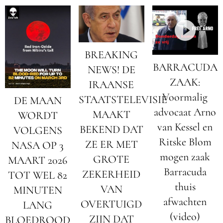
BREAKING
BARRACUDA
NEWS! DE
ZAAK:
IRAANSE
Voormalig
STAATSTELEVISIE
DE MAAN
advocaat Arno
MAAKT
WORDT
van Kessel en
BEKEND DAT
VOLGENS
Ritske Blom
ZE ER MET
NASA OP 3
mogen zaak
GROTE
MAART 2026
Barracuda
ZEKERHEID
TOT WEL 82
thuis
VAN
MINUTEN
afwachten
OVERTUIGD
LANG
(video)
ZIJN DAT
BLOEDROOD