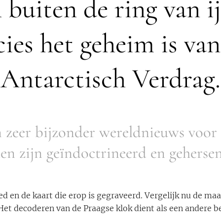
n buiten de ring van ij
cies het geheim is van
Antarctisch Verdrag.
en zeer bijzonder wereldnieuws voor
en zijn geïndoctrineerd en geherse
d en de kaart die erop is gegraveerd. Vergelijk nu de ma
Het decoderen van de Praagse klok dient als een andere b