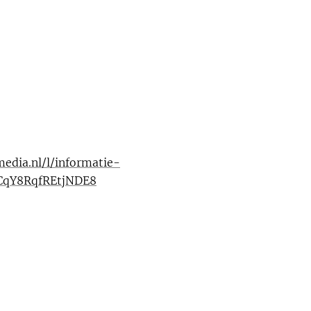
dia.nl/l/informatie-
cCqY8RqfREtjNDE8