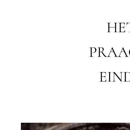
HE
PRAAG
EIN