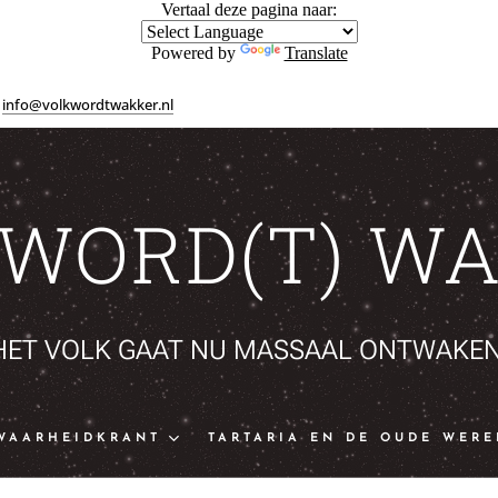
Vertaal deze pagina naar:
Powered by
Translate
info@volkwordtwakker.nl
 WORD(T) WA
HET VOLK GAAT NU MASSAAL ONTWAKEN
WAARHEIDKRANT
TARTARIA EN DE OUDE WERE