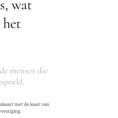
s, wat
 het
 de mensen die
nspoeld.
ankaart met de kaart van
evestiging.