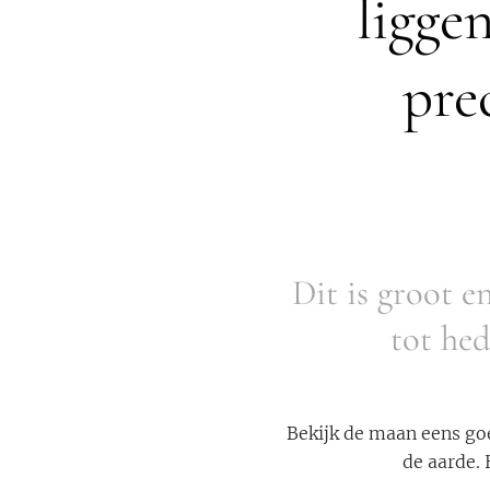
ligge
pre
Dit is groot 
tot hed
Bekijk de maan eens goe
de aarde. 