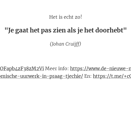
Het is echt zo!
"Je gaat het pas zien als je het doorhebt"
(Johan Cruijff)
+xOFapb4zF38zM2Vi
Meer info:
https://www.de-nieuwe-me
omische-uurwerk-in-praag-tjechie/
En:
https://t.me/+