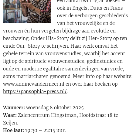
een aantal twintigtal boeken –
ook in Engels, Duits en Frans –
over de verborgen geschiedenis
van het vrouwelijke en de
vrouwen én hun vergeten bijdrage aan evolutie en
beschaving. Onder His-Story delft zij Her-Story op ten
einde Our-Story te schrijven. Haar werk omvat het
gehele terrein van vrouwenstudies, waarbij het accent
ligt op de spirituele vrouwenstudies, godinstudies en
oude en moderne egalitaire samenlevingen van vrede,
soms matriarchaten genoemd. Meer info op haar website:
www.anninevandermeer.nl en over haar boeken op
https://pansophia-press.nl/
.
Wanneer:
woensdag 8 oktober 2025.
Waar:
Zalencentrum Hingstman, Hoofdstraat 18 te
Zeijen.
Hoe laat:
19:30 – 22:15 uur.