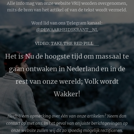
Alle info mag van onze website VRIJ worden overgenomen,
mits de bron van het artikel of van de tekst wordt vermeld.
Word lid van ons Telegram kanaal:
@DEWAARHEIDSKRANT_NL
VIDEO:
TAKE THE RED PILL 🔴
Het is Nu de hoogste tijd om massaal te
gaan ontwaken in Nederland en in de
rest van onze wereld; Volk wordt
Wakker!
Heeft U een opmerking over één van onze artikelen? Neem dan
contact op met ons. In het geval van onjuiste berichtgevingen op
onze website zullen wij dit zo spoedig mogelijk rectificeren.