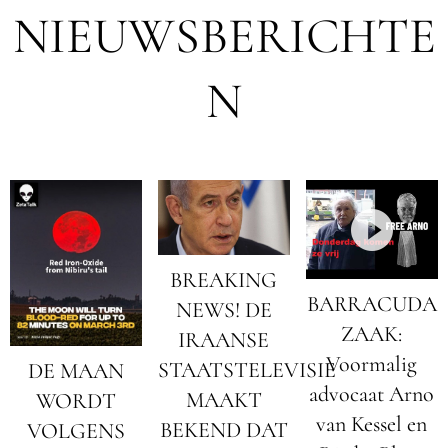
NIEUWSBERICHTE
N
BREAKING
BARRACUDA
NEWS! DE
ZAAK:
IRAANSE
Voormalig
STAATSTELEVISIE
DE MAAN
advocaat Arno
MAAKT
WORDT
van Kessel en
BEKEND DAT
VOLGENS