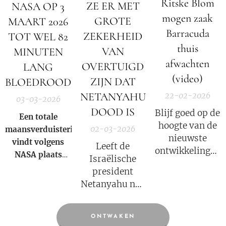
Ritske Blom
ZE ER MET
NASA OP 3
mogen zaak
GROTE
MAART 2026
Barracuda
ZEKERHEID
TOT WEL 82
thuis
VAN
MINUTEN
afwachten
OVERTUIGD
LANG
(video)
ZIJN DAT
BLOEDROOD
NETANYAHU
22-02-2026
03-03-2026
DOOD IS
Blijf goed op de
Een totale
hoogte van de
02-03-2026
maansverduistering
nieuwste
vindt volgens
Leeft de
ontwikkelingen
NASA
plaats
Israëlische
in deze COVID
wanneer de
president
strafzaak, wat
aarde zich direct
Netanyahu nog
een groot
tussen de zon en
wel? Volgens
psychologisch
de maan bevindt
Iran niet!
effect heeft.
en haar schaduw
ONTWAKEN