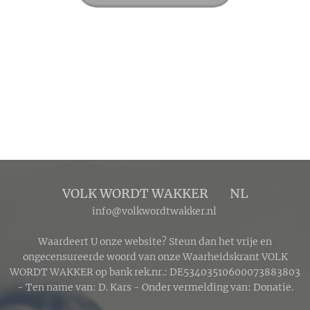
over het
maanoppervlak
werpt. Tijdens de
totaliteit buigt
het zonlicht door
de
aardatmosfeer,
waardoor
blauwe
golflengten
worden gefilterd
VOLK WORDT WAKKER 🔴 NL
en dieprood en
info@volkwordtwakker.nl
koperkleurig
licht de maan
Waardeert U onze website? Steun dan het vrije en
bereikt.
ongecensureerde woord van onze Waarheidskrant VOLK
WORDT WAKKER op bank rek.nr.: DE53403510600073883803
- Ten name van: D. Kars - Onder vermelding van: Donatie.