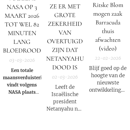
Ritske Blom
ZE ER MET
NASA OP 3
mogen zaak
GROTE
MAART 2026
Barracuda
ZEKERHEID
TOT WEL 82
thuis
VAN
MINUTEN
afwachten
OVERTUIGD
LANG
(video)
ZIJN DAT
BLOEDROOD
NETANYAHU
22-02-2026
03-03-2026
DOOD IS
Blijf goed op de
Een totale
hoogte van de
02-03-2026
maansverduistering
nieuwste
vindt volgens
Leeft de
ontwikkelingen
NASA
plaats
Israëlische
in deze COVID
wanneer de
president
strafzaak, wat
aarde zich direct
Netanyahu nog
een groot
tussen de zon en
wel? Volgens
psychologisch
de maan bevindt
Iran niet!
effect heeft.
en haar schaduw