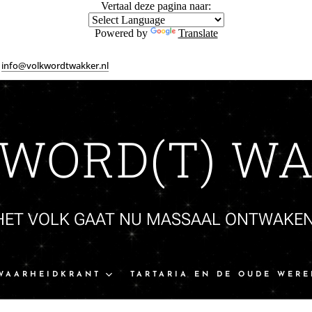
Vertaal deze pagina naar:
Powered by
Translate
info@volkwordtwakker.nl
 WORD(T) WA
HET VOLK GAAT NU MASSAAL ONTWAKEN
WAARHEIDKRANT
TARTARIA EN DE OUDE WERE