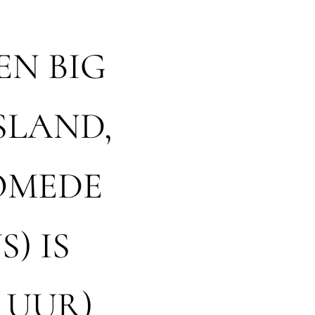
EN BIG
SLAND,
IOMEDE
) IS
1 UUR)