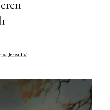
deren
h
google-earth/