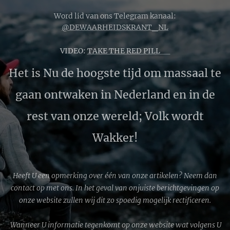
golflengten
worden gefilterd
Word lid van ons Telegram kanaal:
en dieprood en
@DEWAARHEIDSKRANT_NL
koperkleurig
VIDEO:
TAKE THE RED PILL 🔴
licht de maan
bereikt.
Het is Nu de hoogste tijd om massaal te
gaan ontwaken in Nederland en in de
rest van onze wereld; Volk wordt
Wakker!
Heeft U een opmerking over één van onze artikelen? Neem dan
contact op met ons. In het geval van onjuiste berichtgevingen op
onze website zullen wij dit zo spoedig mogelijk rectificeren.
Wanneer U informatie tegenkomt op onze website wat volgens U