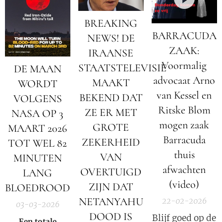
BREAKING
BARRACUDA
NEWS! DE
ZAAK:
IRAANSE
Voormalig
STAATSTELEVISIE
DE MAAN
advocaat Arno
MAAKT
WORDT
van Kessel en
BEKEND DAT
VOLGENS
Ritske Blom
ZE ER MET
NASA OP 3
mogen zaak
GROTE
MAART 2026
Barracuda
ZEKERHEID
TOT WEL 82
thuis
VAN
MINUTEN
afwachten
OVERTUIGD
LANG
(video)
ZIJN DAT
BLOEDROOD
NETANYAHU
22-02-2026
03-03-2026
DOOD IS
Blijf goed op de
Een totale