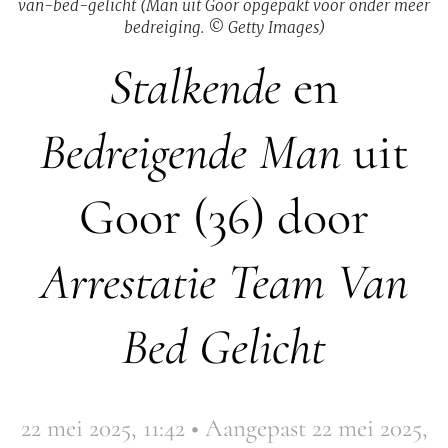
van-bed-gelicht (Man uit Goor opgepakt voor onder meer
bedreiging. © Getty Images)
Stalkende
en
Bedreigende Man
uit
Goor (36) door
Arrestatie Team Van
Bed Gelicht
22 mei 2025, 11:42
•
Aangepast 22 mei 2025,