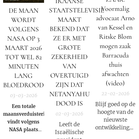
IRAANSE
Voormalig
STAATSTELEVISIE
DE MAAN
advocaat Arno
MAAKT
WORDT
van Kessel en
BEKEND DAT
VOLGENS
Ritske Blom
ZE ER MET
NASA OP 3
mogen zaak
GROTE
MAART 2026
Barracuda
ZEKERHEID
TOT WEL 82
thuis
VAN
MINUTEN
afwachten
OVERTUIGD
LANG
(video)
ZIJN DAT
BLOEDROOD
NETANYAHU
22-02-2026
03-03-2026
DOOD IS
Blijf goed op de
Een totale
hoogte van de
02-03-2026
maansverduistering
nieuwste
vindt volgens
Leeft de
ontwikkelingen
NASA
plaats
Israëlische
in deze COVID
wanneer de